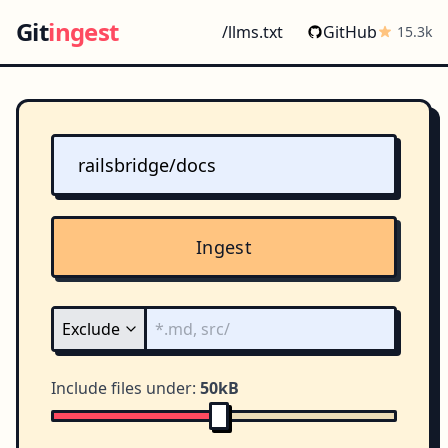
Git
ingest
/llms.txt
GitHub
15.3k
Ingest
Include files under:
50kB