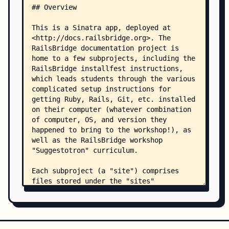
    │       ├── header.scss
    │       ├── step.scss
    │       └── toc.scss
    ├── lib/
    │   ├── big_checkbox.rb
    │   ├── contents.rb
    │   ├── doc_page.rb
    │   ├── erector_scss.rb
    │   ├── flags.rb
    │   ├── html5_page.rb
    │   ├── markdown_page.rb
    │   ├── markdown_renderer.rb
    │   ├── media_wiki.rb
    │   ├── media_wiki_page.rb
    │   ├── raw_page.rb
    │   ├── site.rb
    │   ├── site_index.rb
    │   ├── step.rb
    │   ├── step_page.rb
    │   ├── titleizer.rb
    │   └── site_extensions/
    │       ├── docs.rb