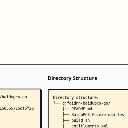
Directory Structure
Directory structure:
└── qjfoidnh-baidupcs-go/
    ├── README.md
    ├── BaiduPCS-Go.exe.manifest
    ├── build.sh
    ├── entitlements.xml