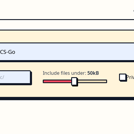
Include files under:
50kB
Pri