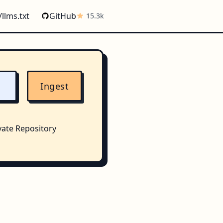
/llms.txt
GitHub
15.3k
Ingest
vate Repository