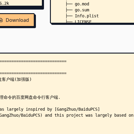
    ├── go.mod
    ├── go.sum
    ├── Info.plist
Download
    ├── LICENSE
    ├── versioninfo.json
    ├── baidupcs/
    │   ├── baidupcs.go
    │   ├── cache.go
    │   ├── cloud_dl.go
    │   ├── cp_mv_rename.go
    │   ├── download.go
    │   ├── extends.go
    │   ├── file_directory.go
    │   ├── jsontable.go
    │   ├── prepare.go
    │   ├── publicsuffix.go
    │   ├── quota.go
    │   ├── recycle.go
    │   ├── rm_mkdir.go
    │   ├── share.go
    │   ├── transfer.go
    │   ├── upload.go