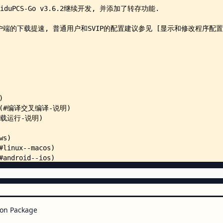
    │   ├── util.go
    │   ├── expires/
    │   │   ├── dataexpires.go
    │   │   ├── expires.go
    │   │   ├── expires.s
    │   │   └── cachemap/
    │   │       ├── cachemap.go
    │   │       ├── cachemap_tes
    │   │       ├── cacheunit.go
    │   │       └── utils.go
    │   ├── internal/
    │   │   └── panhome/
    │   │       ├── cache.go
    │   │       ├── panhome.go
    │   │       ├── parse.go
    │   │       └── sign.go
    │   ├── netdisksign/
    │   │   ├── devuid.go
    │   │   ├── locatedownloadsi
    │   │   ├── locatedownloadsi
    │   │   ├── share_sign.go
on Package
    │   │   ├── sign2.go
    │   │   ├── sign2.js