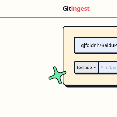
Git
ingest