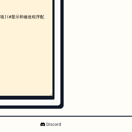
t.go
gn.go
gn_test.go
Discord