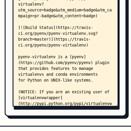
    │   ├── conda-deactivate.bats
    │   ├── conda-prefix.bats
    │   ├── conda.bats
    │   ├── deactivate.bats
    │   ├── delete.bats
    │   ├── envs.bats
    │   ├── hooks.bats
    │   ├── init.bats
    │   ├── installer.bats
    │   ├── pip.bats
    │   ├── prefix.bats
    │   ├── python.bats
    │   ├── pyvenv.bats
    │   ├── test_helper.bash
    │   ├── version.bats
    │   ├── virtualenv.bats
    │   ├── virtualenvs.bats
    │   └── stubs/
    │       └── stub
    └── .github/
        ├── FUNDING.yml
        ├── no-response.yml