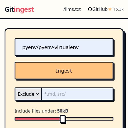
Git
ingest
/llms.txt
GitHub
15.3k
Ingest
Include files under:
50kB