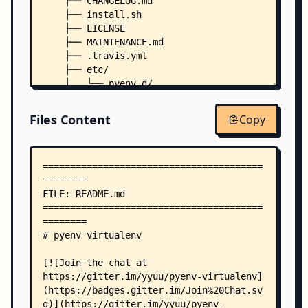
    ├── CHANGELOG.md
    ├── install.sh
    ├── LICENSE
    ├── MAINTENANCE.md
    ├── .travis.yml
    ├── etc/
    │   └── pyenv.d/
    │       ├── rehash/
    │       │   └── envs.bash
Files Content
Copy
    │       ├── uninstall/
    │       │   └── envs.bash
    │       └── which/
    │           ├── conda.bash
    │           ├── python-config.bash
    │           └── system-site-packages.bash
    ├── libexec/
    │   └── pyenv-virtualenv-realpath
    ├── shims/
    │   ├── activate
    │   └── deactivate
    ├── test/
    │   ├── activate.bats
    │   ├── conda-activate.bats