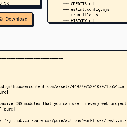
    ├── CREDITS.md
    ├── eslint.config.mjs
    ├── Gruntfile.js
Download
    ├── HISTORY.md
    ├── index.js
    ├── LICENSE
    ├── package.json
    ├── RELEASE.md
    ├── .csslintrc
    ├── .npmrc
    ├── site/
    │   ├── README.md
    │   ├── docusaurus.config.js
    │   ├── package.json
    │   ├── components/
    │   │   ├── CodeBlock.js
    │   │   ├── Example.js
    │   │   ├── Footer.js
    │   │   ├── Header.js
    │   │   ├── Menu.js
    │   │   └── SectionHeader.js
    │   ├── lib/