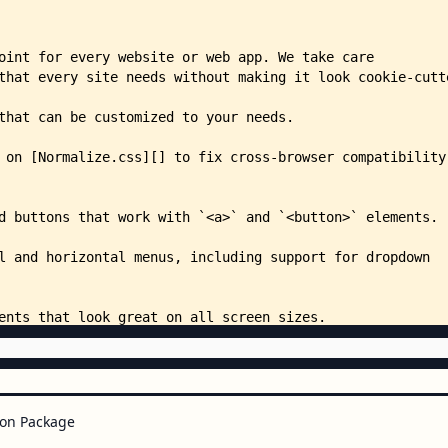
    │   │   ├── pure.js
    │   │   └── utils.js
    │   ├── src/
    │   │   ├── index.js
    │   │   ├── pages/
    │   │   │   ├── index.js
    │   │   │   ├── styles.css
    │   │   │   ├── base/
    │   │   │   │   └── index.js
    │   │   │   ├── buttons/
    │   │   │   │   └── index.js
    │   │   │   ├── customize/
    │   │   │   │   └── index.js
    │   │   │   ├── extend/
    │   │   │   │   └── index.js
    │   │   │   ├── forms/
    │   │   │   │   └── index.js
    │   │   │   ├── grids/
    │   │   │   │   ├── index.js
    │   │   │   │   └── styles.c
    │   │   │   ├── layouts/
on Package
    │   │   │   │   ├── README.m
    │   │   │   │   ├── index.js