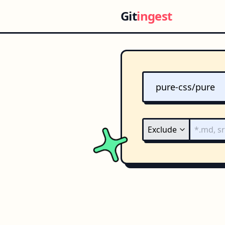
Git
ingest