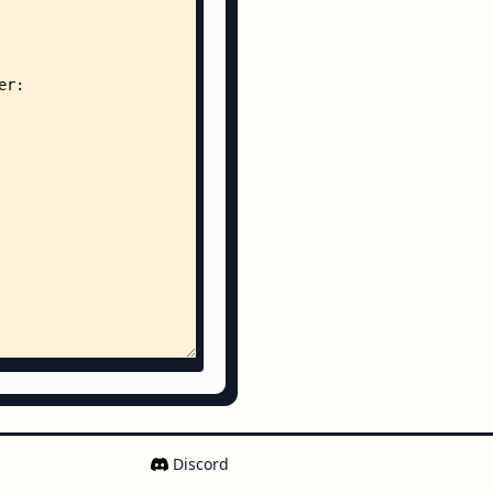
ss
Discord
d