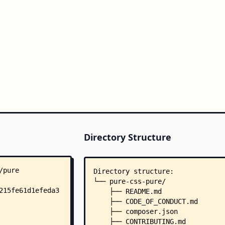
Directory Structure
Directory structure:
└── pure-css-pure/
    ├── README.md
    ├── CODE_OF_CONDUCT.md
    ├── composer.json
    ├── CONTRIBUTING.md