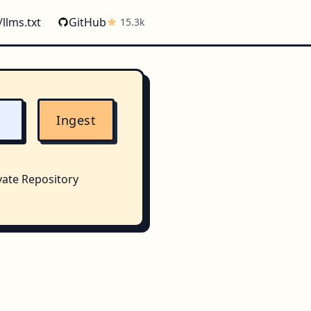
/llms.txt
GitHub
15.3k
Ingest
vate Repository