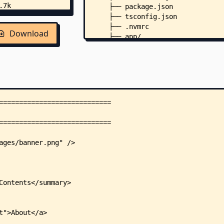
    ├── package.json
    ├── tsconfig.json
    ├── .nvmrc
Download
    ├── app/
    │   ├── error.module.scss
    │   ├── error.tsx
    │   ├── global.scss
    │   ├── layout.tsx
    │   ├── loading.tsx
    │   ├── page.tsx
    │   ├── storeProvider.tsx
    │   ├── types.ts
    │   ├── (playground)/
    │   │   ├── flexbox/
    │   │   │   └── page.tsx
    │   │   └── grid/
    │   │       └── page.tsx
    │   ├── _components/
    │   │   ├── CustomToaster.ts
    │   │   ├── SettingsInit.tsx
    │   │   ├── Header/
    │   │   │   ├── Header.modul