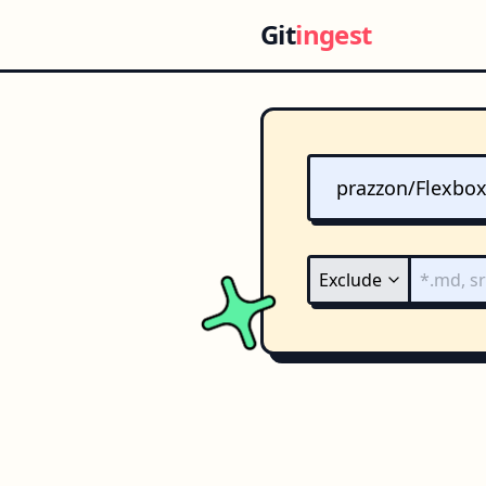
Git
ingest