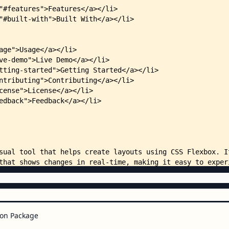
    │   │   │   └── Header.tsx
    │   │   ├── Pages/
    │   │   │   ├── Flexbox/
    │   │   │   │   ├── FlexboxP
    │   │   │   │   ├── FlexboxI
    │   │   │   │   │   ├── Flex
    │   │   │   │   │   └── Flex
    │   │   │   │   ├── FlexboxS
    │   │   │   │   │   └── Flex
    │   │   │   │   ├── FlexboxS
    │   │   │   │   │   └── Flex
    │   │   │   │   ├── FlexboxT
    │   │   │   │   │   └── Flex
    │   │   │   │   └── MainAxis
    │   │   │   │       ├── Main
    │   │   │   │       └── Main
    │   │   │   └── Grid/
    │   │   │       ├── GridPage
    │   │   │       ├── GridArea
    │   │   │       │   ├── Grid
    │   │   │       │   └── Grid
on Package
    │   │   │       ├── GridItem
    │   │   │       │   ├── Grid