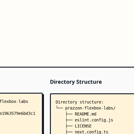
Directory Structure
Directory structure:
└── prazzon-flexbox-labs/
    ├── README.md
    ├── eslint.config.js
    ├── LICENSE
    ├── next.config.ts