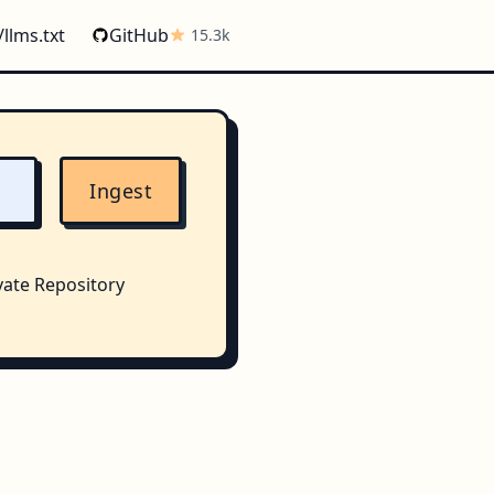
/llms.txt
GitHub
15.3k
Ingest
vate Repository