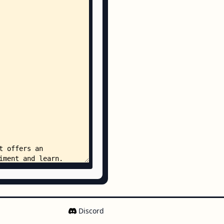
age.tsx
tem/
boxItem.module.scss
boxItem.tsx
idebar/
boxSidebar.tsx
nackbar/
boxSnackbar.tsx
oolbar/
boxToolbar.tsx
Pointer/
AxisPointer.module.scss
AxisPointer.tsx
.tsx
/
Area.module.scss
Area.tsx
Discord
/
Item.module.scss