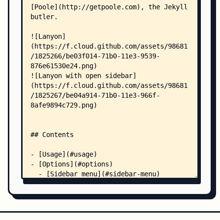
        └── js/
            └── script.js