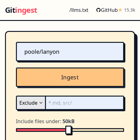
Git
ingest
/llms.txt
GitHub
15.3k
Ingest
Include files under:
50kB