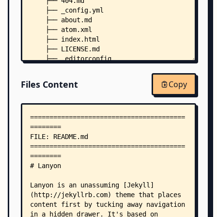
    ├── 404.md
    ├── _config.yml
    ├── about.md
    ├── atom.xml
    ├── index.html
    ├── LICENSE.md
    ├── .editorconfig
    ├── _includes/
    │   ├── head.html
Files Content
Copy
    │   └── sidebar.html
    ├── _layouts/
    │   ├── default.html
    │   ├── page.html
    │   └── post.html
    ├── _posts/
    │   ├── 2020-04-01-whats-jekyll.md
    │   ├── 2020-04-02-example-content.md
    │   └── 2020-04-03-introducing-lanyon.md
    └── public/
        ├── css/
        │   ├── lanyon.css
        │   ├── poole.css
        │   └── syntax.css