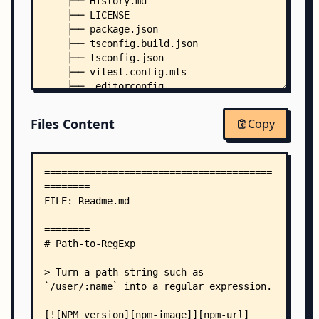
    ├── History.md
    ├── LICENSE
    ├── package.json
    ├── tsconfig.build.json
    ├── tsconfig.json
    ├── vitest.config.mts
    ├── .editorconfig
    ├── src/
    │   ├── cases.spec.ts
Files Content
Copy
    │   ├── index.bench.ts
    │   ├── index.spec.ts
    │   ├── index.ts
    │   └── redos.spec.ts
    └── .github/
        └── workflows/
            ├── ci.yml
            ├── codeql.yml
            └── scorecard.yml