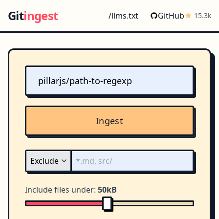
Git
ingest
/llms.txt
GitHub
15.3k
Ingest
Include files under:
50kB