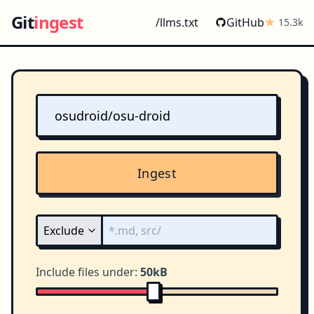
Git
ingest
/llms.txt
GitHub
15.3k
Ingest
Include files under:
50kB