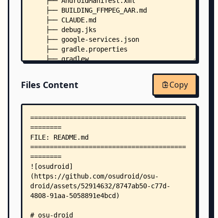
    ├── AndroidManifest.xml
    ├── BUILDING_FFMPEG_AAR.md
    ├── CLAUDE.md
    ├── debug.jks
    ├── google-services.json
    ├── gradle.properties
    ├── gradlew
    ├── gradlew.bat
    ├── LICENSE.md
Files Content
Copy
    ├── proguard-kotlin.pro
    ├── proguard.cfg
    ├── .typo-ci.yml
    ├── AndEngine/
    │   ├── README.md
    │   ├── AndroidManifest.xml
    │   ├── exportJarToAll.xml
    │   ├── LICENSE.md
    │   ├── lint.xml
    │   ├── proguard.cfg
    │   ├── project.properties
    │   ├── push_google_code.bat
    │   ├── src/
    │   │   └── org/