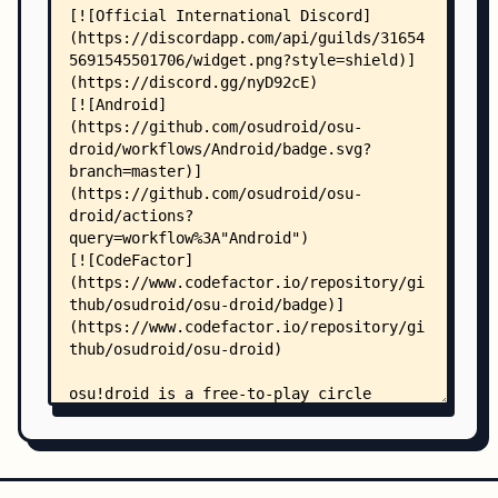
    │   │       └── anddev/
    │   │           └── andengine/
    │   │               ├── audio/
    │   │               │   ├── BaseAudioEntity.
    │   │               │   ├── BaseAudioManager
    │   │               │   ├── IAudioEntity.jav
    │   │               │   ├── IAudioManager.ja
    │   │               │   ├── music/
    │   │               │   │   ├── Music.java
    │   │               │   │   ├── MusicFactory
    │   │               │   │   └── MusicManager
    │   │               │   └── sound/
    │   │               │       ├── Sound.java
    │   │               │       ├── SoundFactory
    │   │               │       ├── SoundLibrary
    │   │               │       └── SoundManager
    │   │               ├── collision/
    │   │               │   ├── BaseCollisionChe
    │   │               │   ├── LineCollisionChe
    │   │               │   ├── RectangularShape
    │   │               │   └── ShapeCollisionCh
    │   │               ├── engine/