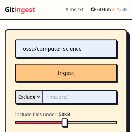
Git
ingest
/llms.txt
GitHub
15.3k
Ingest
Include files under:
50kB