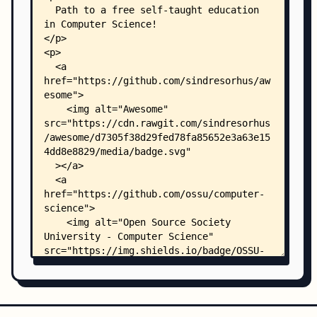
    │   │   ├── Project-1B-initial-xv6.md
    │   │   ├── Project-2A-processes-shell.md
    │   │   ├── Reading-order.md
    │   │   ├── Scheduling-xv6-lottery.md
    │   │   └── vm-xv6-intro.md
    │   └── spd/
    │       ├── README.md
    │       └── space-invaders-instructions.md
    ├── extras/
    │   ├── courses.md
    │   ├── other_curricula.md
    │   ├── puzzles-practice-plods.md
    │   └── readings.md
    ├── images/
    │   ├── keep-learning.webp
    │   └── ossu-logo.webp
    └── .github/
        ├── ISSUE_TEMPLATE/
        │   └── request-for-comment-template.md
        └── workflows/
            └── delete-empty-issues.yml