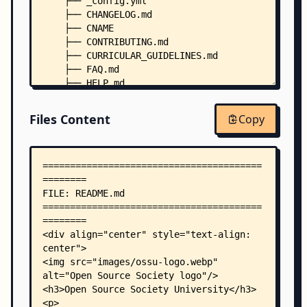
    ├── _config.yml
    ├── CHANGELOG.md
    ├── CNAME
    ├── CONTRIBUTING.md
    ├── CURRICULAR_GUIDELINES.md
    ├── FAQ.md
    ├── HELP.md
    ├── LICENSE
    ├── _includes/
Files Content
Copy
    │   ├── custom-head.html
    │   ├── footer.html
    │   └── nav-items.html
    ├── _layouts/
    │   └── page.html
    ├── coursepages/
    │   ├── class-based/
    │   │   └── README.md
    │   ├── intro-cs/
    │   │   └── README.md
    │   ├── intro-programming/
    │   │   └── README.md
    │   ├── ostep/
    │   │   ├── README.md