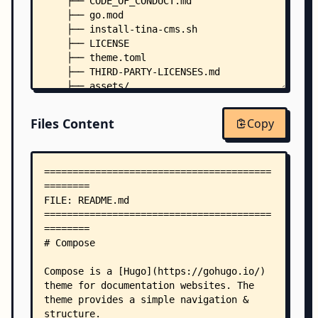
    ├── CODE_OF_CONDUCT.md
    ├── go.mod
    ├── install-tina-cms.sh
    ├── LICENSE
    ├── theme.toml
    ├── THIRD-PARTY-LICENSES.md
    ├── assets/
    │   ├── js/
    │   │   ├── code.js
Files Content
Copy
    │   │   ├── custom.js
    │   │   ├── functions.js
    │   │   ├── index.js
    │   │   ├── mode.js
    │   │   ├── variables.js
    │   │   └── search/
    │   │       ├── algolia.js
    │   │       ├── fuse.js
    │   │       ├── index.js
    │   │       └── variables.js
    │   └── sass/
    │       ├── _base.sass
    │       ├── _blog.sass
    │       ├── _chart.sass