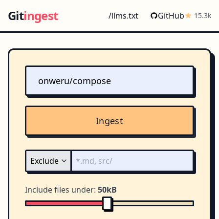
Git
ingest
/llms.txt
GitHub
15.3k
Ingest
Include files under:
50kB