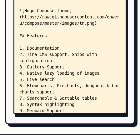
    │       ├── _components.sass
    │       ├── _custom.sass
    │       ├── _fonts.sass
    │       ├── _mermaid.sass
    │       ├── _nav.sass
    │       ├── _syntax.sass
    │       ├── _utils.sass
    │       ├── _variables.sass
    │       └── main.sass
    ├── exampleSite/
    │   ├── README.md
    │   ├── go.mod
    │   ├── go.sum
    │   ├── LICENSE
    │   ├── netlify.toml
    │   ├── package.json
    │   ├── .env.example
    │   ├── config/
    │   │   └── _default/
    │   │       ├── hugo.toml
    │   │       ├── languages.toml
    │   │       ├── markup.toml