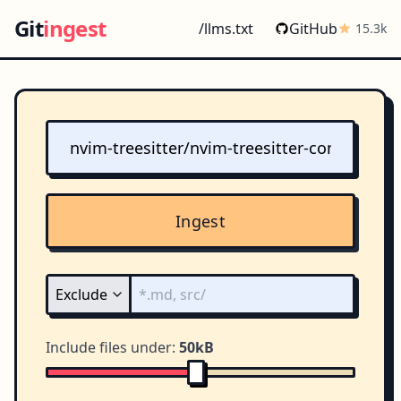
Git
ingest
/llms.txt
GitHub
15.3k
Ingest
Include files under:
50kB