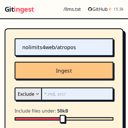
Git
ingest
/llms.txt
GitHub
15.3k
Ingest
Include files under:
50kB