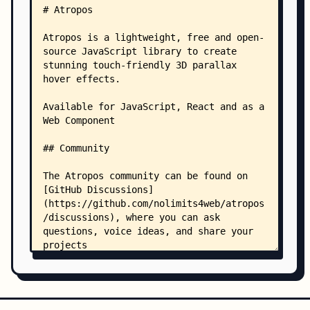
    │   │   ├── index.html
    │   │   ├── main.css
    │   │   └── main.js
    │   └── react/
    │       ├── App.jsx
    │       ├── index.html
    │       ├── main.css
    │       └── main.js
    ├── scripts/
    │   ├── banner.js
    │   ├── build-element.js
    │   ├── build-js.js
    │   ├── build-react.js
    │   ├── build-styles.js
    │   ├── build-types.js
    │   ├── build.js
    │   ├── release.js
    │   ├── watch.js
    │   └── utils/
    │       ├── autoprefixer.js
    │       ├── clean-css.js
    │       ├── fs-extra.js