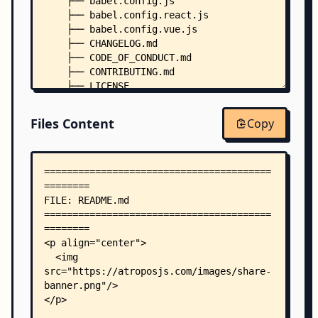
    ├── babel.config.js
    ├── babel.config.react.js
    ├── babel.config.vue.js
    ├── CHANGELOG.md
    ├── CODE_OF_CONDUCT.md
    ├── CONTRIBUTING.md
    ├── LICENSE
    ├── package.json
    ├── TODO.md
Files Content
Copy
    ├── .editorconfig
    ├── .eslintignore
    ├── .eslintrc.js
    ├── .prettierignore
    ├── .prettierrc
    ├── package/
    │   ├── README.md
    │   ├── LICENSE
    │   └── package.json
    ├── playground/
    │   ├── core/
    │   │   ├── index.html
    │   │   └── main.css
    │   ├── element/