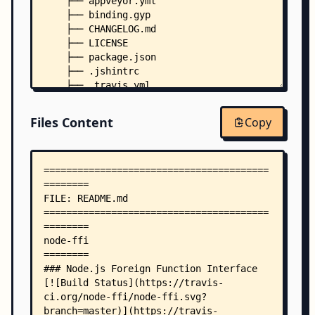
    ├── appveyor.yml
    ├── binding.gyp
    ├── CHANGELOG.md
    ├── LICENSE
    ├── package.json
    ├── .jshintrc
    ├── .travis.yml
    ├── deps/
    │   └── libffi/
Files Content
Copy
    │       ├── README
    │       ├── acinclude.m4
    │       ├── ChangeLog.libffi
    │       ├── ChangeLog.libgcj
    │       ├── ChangeLog.v1
    │       ├── closure.c
    │       ├── compile
    │       ├── config.guess
    │       ├── config.sub
    │       ├── configure.ac
    │       ├── configure.host
    │       ├── depcomp
    │       ├── fficonfig.h.in
    │       ├── generate-ios-source-and-headers.