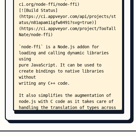
    │       ├── generate-osx-source-and-headers.
    │       ├── install-sh
    │       ├── libffi.gyp
    │       ├── libffi.pc.in
    │       ├── libtool-version
    │       ├── LICENSE
    │       ├── Makefile.am
    │       ├── mdate-sh
    │       ├── missing
    │       ├── msvcc.sh
    │       ├── test.c
    │       ├── config/
    │       │   ├── README
    │       │   ├── freebsd/
    │       │   │   ├── ia32/
    │       │   │   │   ├── ffi.h
    │       │   │   │   ├── fficonfig.h
    │       │   │   │   └── ffitarget.h
    │       │   │   └── x64/
    │       │   │       ├── ffi.h
    │       │   │       ├── fficonfig.h
    │       │   │       └── ffitarget.h