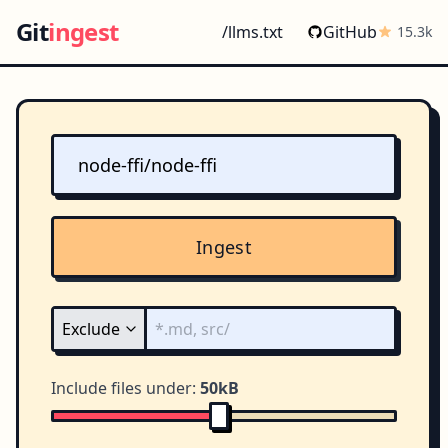
Git
ingest
/llms.txt
GitHub
15.3k
Ingest
Include files under:
50kB