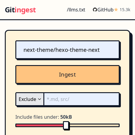
Git
ingest
/llms.txt
GitHub
15.3k
Ingest
Include files under:
50kB