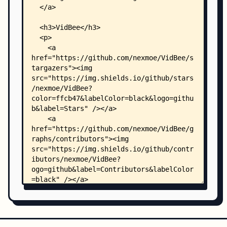
    │   │       ├── server.ts
    │   │       └── lib/
    │   │           ├── database-migrate.ts
    │   │           ├── downloader.ts
    │   │           ├── projection.ts
    │   │           ├── rpc-router.ts
    │   │           ├── sse.ts
    │   │           ├── subscriptions-host.ts
    │   │           ├── subscriptions-router.ts
    │   │           ├── task-queue-host.ts
    │   │           ├── web-settings-store.ts
    │   │           └── yt-dlp-info.ts
    │   ├── cli/
    │   │   ├── README.md
    │   │   ├── CHANGELOG.md
    │   │   ├── LICENSE
    │   │   ├── package.json
    │   │   ├── tsconfig.json
    │   │   ├── vitest.config.ts
    │   │   ├── __integration__/
    │   │   │   └── local-equivalence.test.ts
    │   │   ├── scripts/