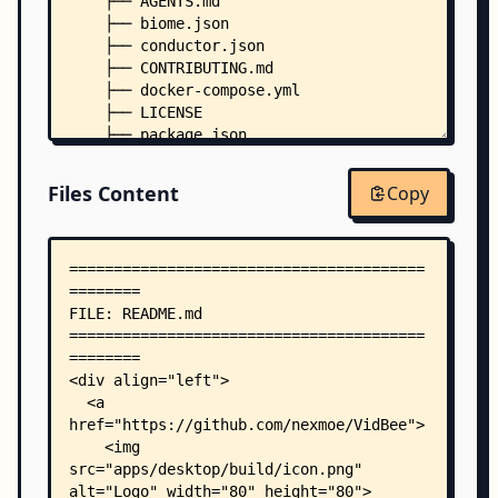
    ├── AGENTS.md
    ├── biome.json
    ├── conductor.json
    ├── CONTRIBUTING.md
    ├── docker-compose.yml
    ├── LICENSE
    ├── package.json
    ├── pnpm-workspace.yaml
    ├── skills-lock.json
Files Content
Copy
    ├── .dockerignore
    ├── .editorconfig
    ├── .node-version
    ├── .npmrc
    ├── apps/
    │   ├── api/
    │   │   ├── Dockerfile
    │   │   ├── package.json
    │   │   ├── tsconfig.json
    │   │   ├── scripts/
    │   │   │   ├── ensure-node-sqlite.mjs
    │   │   │   └── migrate-history.ts
    │   │   └── src/
    │   │       ├── index.ts