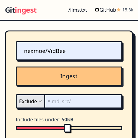
Git
ingest
/llms.txt
GitHub
15.3k
Ingest
Include files under:
50kB