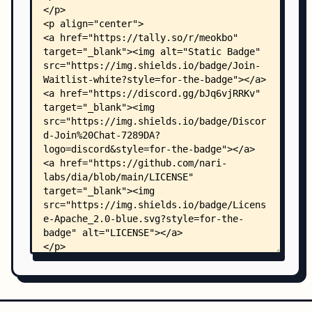
    │   └── voice_clone_batch.py
    └── .github/
        └── workflows/
            └── ci.yaml