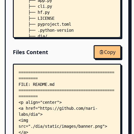
    ├── app.py
    ├── cli.py
    ├── hf.py
    ├── LICENSE
    ├── pyproject.toml
    ├── .python-version
    ├── dia/
    │   ├── __init__.py
    │   ├── audio.py
Files Content
Copy
    │   ├── config.py
    │   ├── layers.py
    │   ├── model.py
    │   └── state.py
    ├── docker/
    │   ├── Dockerfile.cpu
    │   └── Dockerfile.gpu
    ├── example/
    │   ├── benchmark.py
    │   ├── simple-cpu.py
    │   ├── simple-mac.py
    │   ├── simple.py
    │   ├── simple_batch.py
    │   ├── voice_clone.py