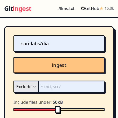
Git
ingest
/llms.txt
GitHub
15.3k
Ingest
Include files under:
50kB