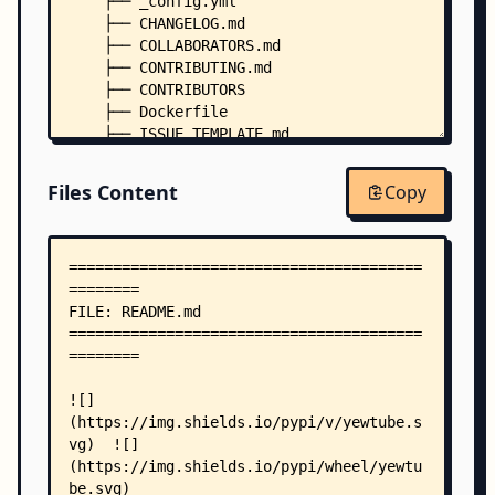
    ├── _config.yml
    ├── CHANGELOG.md
    ├── COLLABORATORS.md
    ├── CONTRIBUTING.md
    ├── CONTRIBUTORS
    ├── Dockerfile
    ├── ISSUE_TEMPLATE.md
    ├── LICENSE
    ├── MANIFEST.in
Files Content
Copy
    ├── mkdocs.yml
    ├── Pipfile
    ├── pyproject.toml
    ├── RELEASING.md
    ├── requirements.txt
    ├── setup.py
    ├── wheel_recipe.sh
    ├── yewtube.desktop
    ├── yt
    ├── doc/
    │   ├── conf.py
    │   ├── index.rst
    │   ├── modules.rst
    │   ├── mps_youtube.c.rst