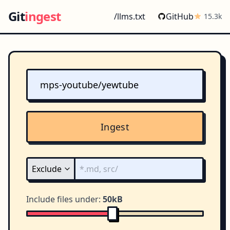
Git
ingest
/llms.txt
GitHub
15.3k
Ingest
Include files under:
50kB