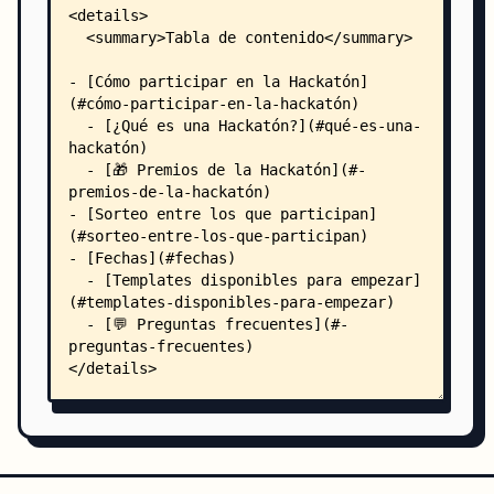
    │   │   │       ├── card.tsx
    │   │   │       └── separator.tsx
    │   │   └── lib/
    │   │       ├── ai-summary.ts
    │   │       ├── data.ts
    │   │       ├── types.ts
    │   │       └── utils.ts
    │   └── xx-chat-node/
    │       ├── README.md
    │       ├── chatgpt.js
    │       ├── index.ts
    │       ├── package.json
    │       └── pnpm-lock.yaml
    └── .github/
        └── ISSUE_TEMPLATE/
            ├── register.yml
            └── registro-hackathon-vercel.md