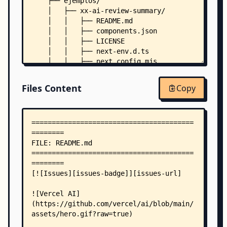
    ├── ejemplos/
    │   ├── xx-ai-review-summary/
    │   │   ├── README.md
    │   │   ├── components.json
    │   │   ├── LICENSE
    │   │   ├── next-env.d.ts
    │   │   ├── next.config.mjs
    │   │   ├── package.json
    │   │   ├── postcss.config.js
Files Content
Copy
    │   │   ├── tailwind.config.ts
    │   │   ├── tsconfig.json
    │   │   ├── app/
    │   │   │   ├── globals.css
    │   │   │   ├── layout.tsx
    │   │   │   ├── page.tsx
    │   │   │   └── [gameId]/
    │   │   │       └── page.tsx
    │   │   ├── components/
    │   │   │   ├── ai-review-summary.tsx
    │   │   │   ├── reviews.tsx
    │   │   │   ├── score.tsx
    │   │   │   └── ui/
    │   │   │       ├── avatar.tsx