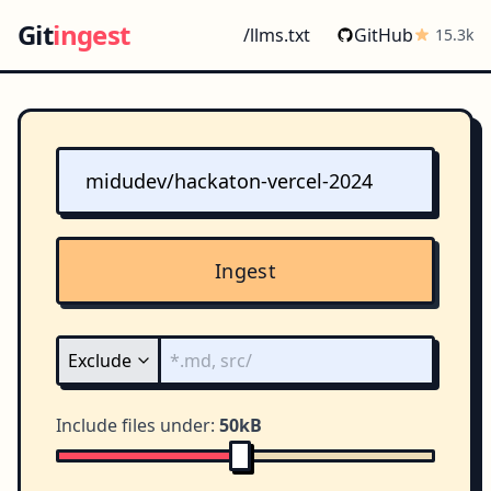
Git
ingest
/llms.txt
GitHub
15.3k
Ingest
Include files under:
50kB