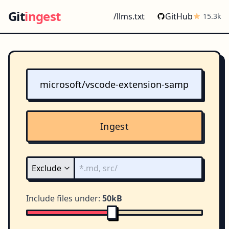
Git
ingest
/llms.txt
GitHub
15.3k
Ingest
Include files under:
50kB