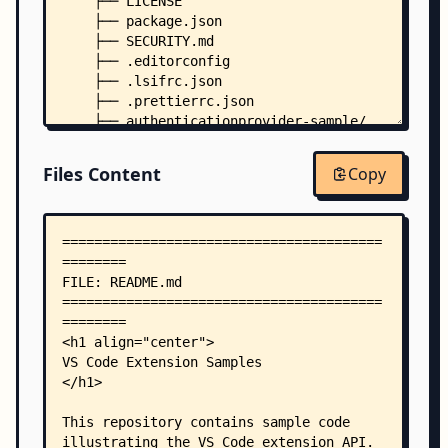
    ├── LICENSE
    ├── package.json
    ├── SECURITY.md
    ├── .editorconfig
    ├── .lsifrc.json
    ├── .prettierrc.json
    ├── authenticationprovider-sample/
    │   ├── README.md
    │   ├── CHANGELOG.md
Files Content
Copy
    │   ├── eslint.config.mjs
    │   ├── package.json
    │   ├── tsconfig.json
    │   ├── .vscodeignore
    │   └── src/
    │       ├── authProvider.ts
    │       └── extension.ts
    ├── basic-multi-root-sample/
    │   ├── README.md
    │   ├── eslint.config.mjs
    │   ├── package.json
    │   ├── tsconfig.json
    │   └── src/
    │       └── extension.ts