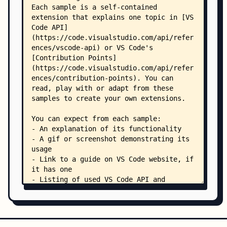
    ├── call-hierarchy-sample/
    │   ├── README.md
    │   ├── eslint.config.mjs
    │   ├── package.json
    │   ├── sample.txt
    │   ├── tsconfig.json
    │   ├── .vscodeignore
    │   └── src/
    │       ├── extension.ts
    │       ├── FoodPyramidHierarchyProvider.ts
    │       └── model.ts
    ├── chat-context-sample/
    │   ├── README.md
    │   ├── CHANGELOG.md
    │   ├── eslint.config.mjs
    │   ├── package.json
    │   ├── tsconfig.json
    │   ├── .vscodeignore
    │   └── src/
    │       └── extension.ts
    ├── chat-model-provider-sample/
    │   ├── README.md