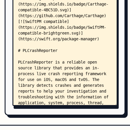
    │   ├── PLCrashReportBinaryImageInfo.h -> PL
    │   ├── PLCrashReporter.h -> PLCrashReporter
    │   ├── PLCrashReporterConfig.h -> PLCrashRe
    │   ├── PLCrashReportExceptionInfo.h -> PLCr
    │   ├── PLCrashReportFormatter.h -> PLCrashR
    │   ├── PLCrashReportMachExceptionInfo.h -> 
    │   ├── PLCrashReportMachineInfo.h -> PLCras
    │   ├── PLCrashReportProcessInfo.h -> PLCras
    │   ├── PLCrashReportProcessorInfo.h -> PLCr
    │   ├── PLCrashReportRegisterInfo.h -> PLCra
    │   ├── PLCrashReportSignalInfo.h -> PLCrash
    │   ├── PLCrashReportStackFrameInfo.h -> PLC
    │   ├── PLCrashReportSymbolInfo.h -> PLCrash
    │   ├── PLCrashReportSystemInfo.h -> PLCrash
    │   ├── PLCrashReportTextFormatter.h -> PLCr
    │   └── PLCrashReportThreadInfo.h -> PLCrash
    ├── Other Sources/
    │   ├── Crash Demo/
    │   │   └── main.m
    │   ├── Fuzz/
    │   │   └── fuzz-main.m
    │   └── plcrashutil/