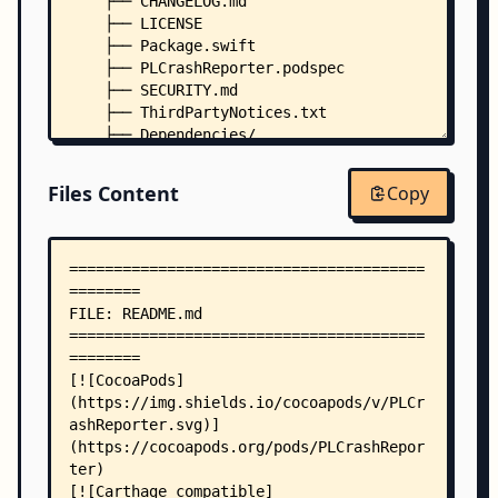
    ├── CHANGELOG.md
    ├── LICENSE
    ├── Package.swift
    ├── PLCrashReporter.podspec
    ├── SECURITY.md
    ├── ThirdPartyNotices.txt
    ├── Dependencies/
    │   ├── cgmanifest.json
    │   ├── protobuf.rb
Files Content
Copy
    │   └── protobuf-c/
    │       ├── generate-pb-c.sh
    │       └── protobuf-c/
    │           └── protobuf-c.h
    ├── Documentation/
    │   └── Crash Log Format/
    │       └── PLCrashReportFormat.tex
    ├── include/
    │   ├── CrashReporter.h -> CrashReporter.h
    │   ├── PLCrashFeatureConfig.h -> PLCrashFea
    │   ├── PLCrashMacros.h -> PLCrashMacros.h
    │   ├── PLCrashNamespace.h -> PLCrashNamespa
    │   ├── PLCrashReport.h -> PLCrashReport.h
    │   ├── PLCrashReportApplicationInfo.h -> PL