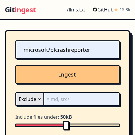
Git
ingest
/llms.txt
GitHub
15.3k
Ingest
Include files under:
50kB