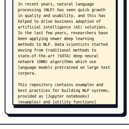
    │       ├── conf.py
    │       └── index.rst
    ├── examples/
    │   ├── README.md
    │   ├── annotation/
    │   │   ├── README.md
    │   │   └── Doccano.md
    │   ├── embeddings/
    │   │   ├── README.md
    │   │   └── embedding_trainer.ipynb
    │   ├── entailment/
    │   │   ├── README.md
    │   │   ├── entailment_multinli_transformers
    │   │   └── entailment_xnli_bert_azureml.ipy
    │   ├── model_explainability/
    │   │   ├── README.md
    │   │   └── interpret_dnn_layers.ipynb
    │   ├── named_entity_recognition/
    │   │   ├── README.md
    │   │   └── ner_wikigold_transformer.ipynb
    │   ├── question_answering/
    │   │   ├── README.md