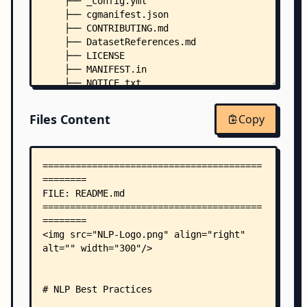
    ├── _config.yml
    ├── cgmanifest.json
    ├── CONTRIBUTING.md
    ├── DatasetReferences.md
    ├── LICENSE
    ├── MANIFEST.in
    ├── NOTICE.txt
    ├── pyproject.toml
    ├── SETUP.md
Files Content
Copy
    ├── setup.py
    ├── VERSIONING.md
    ├── .amlignore
    ├── .bumpversion.cfg
    ├── .flake8
    ├── .pre-commit-config.yaml
    ├── docker/
    │   └── Dockerfile
    ├── docs/
    │   ├── README.md
    │   ├── _config.yml
    │   ├── Makefile
    │   └── source/
    │       ├── azureml.rst