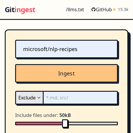
Git
ingest
/llms.txt
GitHub
15.3k
Ingest
Include files under:
50kB