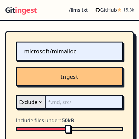
Git
ingest
/llms.txt
GitHub
15.3k
Ingest
Include files under:
50kB