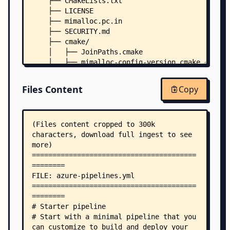
    ├── CMakeLists.txt
    ├── LICENSE
    ├── mimalloc.pc.in
    ├── SECURITY.md
    ├── cmake/
    │   ├── JoinPaths.cmake
    │   ├── mimalloc-config-version.cmake
    │   └── mimalloc-config.cmake
    ├── contrib/
Files Content
Copy
    │   ├── docker/
    │   │   ├── readme.md
    │   │   ├── alpine/
    │   │   │   └── Dockerfile
    │   │   ├── alpine-arm32v7/
    │   │   │   └── Dockerfile
    │   │   ├── alpine-x86/
    │   │   │   └── Dockerfile
    │   │   └── manylinux-x64/
    │   │       └── Dockerfile
    │   └── vcpkg/
    │       ├── readme.md
    │       ├── portfile.cmake
    │       ├── usage