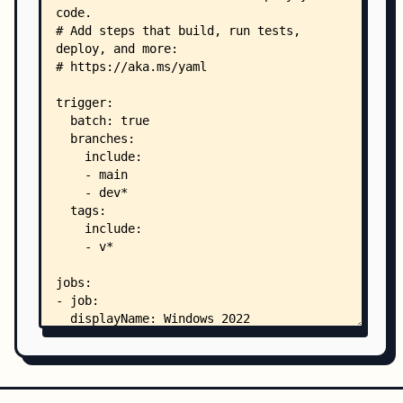
    │       ├── vcpkg-cmake-wrapper.cmake
    │       └── vcpkg.json
    ├── doc/
    │   ├── mimalloc-doxygen.css
    │   └── release-notes.md
    ├── docs/
    │   ├── annotated.html
    │   ├── annotated_dup.js
    │   ├── bench.html
    │   ├── build.html
    │   ├── classes.html
    │   ├── clipboard.js
    │   ├── cookie.js
    │   ├── doxygen.css
    │   ├── doxygen_crawl.html
    │   ├── dynsections.js
    │   ├── environment.html
    │   ├── functions.html
    │   ├── functions_vars.html
    │   ├── group__aligned.html
    │   ├── group__aligned.js
    │   ├── group__analysis.html