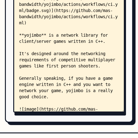
    │   ├── fuzz_messages.h
    │   ├── fuzz_netcode.c
    │   ├── fuzz_netcode_connect_token.c
    │   ├── fuzz_netcode_params.h
    │   ├── fuzz_reliable.c
    │   ├── fuzz_standalone.h
    │   ├── corpus/
    │   │   ├── fuzz_connection/
    │   │   │   ├── mixed_channels
    │   │   │   ├── reliable_block
    │   │   │   ├── reliable_block_multifragment
    │   │   │   ├── reliable_messages_and_block
    │   │   │   ├── reliable_variety
    │   │   │   └── unreliable_variety
    │   │   ├── fuzz_connection_structured/
    │   │   │   ├── disableblocks_flow
    │   │   │   ├── mixed_flow
    │   │   │   ├── reliable_block_flow
    │   │   │   └── reliable_messages_flow
    │   │   ├── fuzz_netcode/
    │   │   │   ├── connection_request
    │   │   │   ├── disconnect