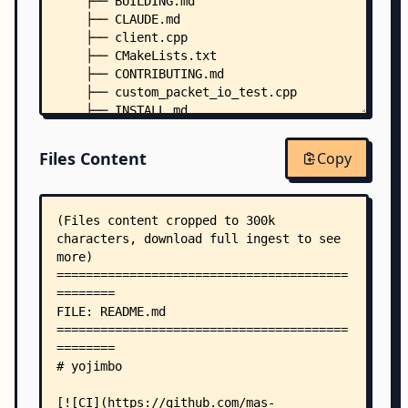
    ├── BUILDING.md
    ├── CLAUDE.md
    ├── client.cpp
    ├── CMakeLists.txt
    ├── CONTRIBUTING.md
    ├── custom_packet_io_test.cpp
    ├── INSTALL.md
    ├── LICENCE
    ├── loopback.cpp
Files Content
Copy
    ├── SECURITY.md
    ├── server.cpp
    ├── shared.h
    ├── soak.cpp
    ├── STANDARD.md
    ├── STATE-MACHINE.md
    ├── USAGE.md
    ├── .clang-format
    ├── .mailmap
    ├── fuzz/
    │   ├── README.md
    │   ├── fuzz_config.h
    │   ├── fuzz_connection.cpp
    │   ├── fuzz_connection_structured.cpp