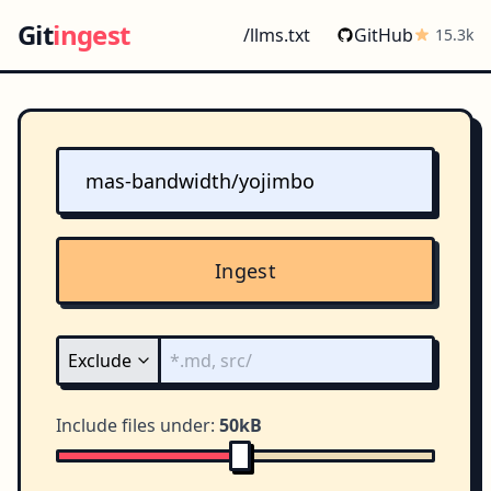
Git
ingest
/llms.txt
GitHub
15.3k
Ingest
Include files under:
50kB