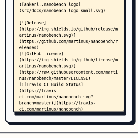
    │       ├── language_data.js
    │       ├── pygments.css
    │       ├── searchtools.js
    │       ├── sphinx_highlight.js
    │       ├── underscore.js
    │       ├── css/
    │       │   └── badge_only.css
    │       └── js/
    │           ├── badge_only.js
    │           └── theme.js
    ├── src/
    │   ├── CMakeLists.txt
    │   ├── .clang-format
    │   ├── cmake/
    │   │   └── CMakeLists.txt
    │   ├── comparisons/
    │   │   ├── timer.cpp
    │   │   ├── cameron317_microbench/
    │   │   │   ├── microbench.cpp
    │   │   │   └── out.txt
    │   │   ├── catchorg_Catch2/
    │   │   │   ├── catch.cpp