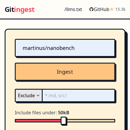
Git
ingest
/llms.txt
GitHub
15.3k
Ingest
Include files under:
50kB