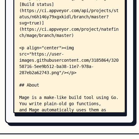
    │   ├── template.go
    │   └── testdata/
    │       ├── command.go
    │       ├── error.go
    │       ├── func.go
    │       ├── main.go
    │       ├── panic.go
    │       ├── alias/
    │       │   └── magefile.go
    │       ├── args/
    │       │   └── magefile.go
    │       ├── bug508/
    │       │   ├── magefile.go
    │       │   └── deps/
    │       │       └── ambiguousimports.go
    │       ├── compiled/
    │       │   └── custom.go
    │       ├── context/
    │       │   └── context.go
    │       ├── goos_magefiles/
    │       │   ├── magefile_nonwindows.go
    │       │   └── magefile_windows.go