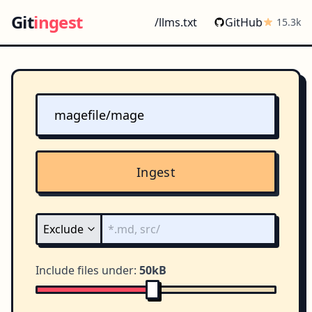
Git
ingest
/llms.txt
GitHub
15.3k
Ingest
Include files under:
50kB