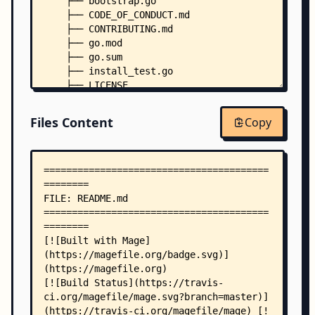
    ├── bootstrap.go
    ├── CODE_OF_CONDUCT.md
    ├── CONTRIBUTING.md
    ├── go.mod
    ├── go.sum
    ├── install_test.go
    ├── LICENSE
    ├── main.go
    ├── .golangci.toml
Files Content
Copy
    ├── .goreleaser.yml
    ├── internal/
    │   ├── run.go
    │   └── run_test.go
    ├── mage/
    │   ├── args_test.go
    │   ├── colors.go
    │   ├── command_string.go
    │   ├── completion.go
    │   ├── completion_test.go
    │   ├── import_test.go
    │   ├── magefile_tmpl.go
    │   ├── main.go
    │   ├── main_unix_test.go