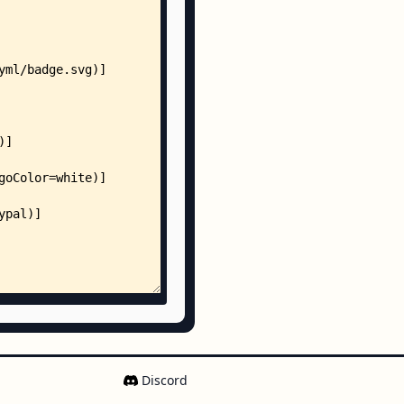
eeting-poll.mdx
eting-poll.mdx
n.mdx
x
.mdx
.mdx
ration.mdx
guide.mdx
n.mdx
l.mdx
.mdx
x
ing.mdx
Discord
dx
x