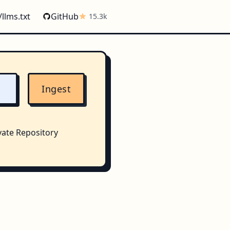
/llms.txt
GitHub
15.3k
Ingest
vate Repository