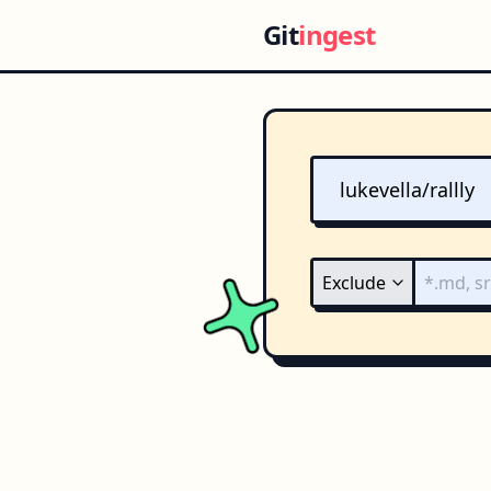
Git
ingest