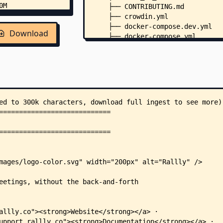
    ├── CONTRIBUTING.md
    ├── crowdin.yml
    ├── docker-compose.dev.yml
Download
    ├── docker-compose.yml
    ├── LICENSE
    ├── package.json
    ├── pnpm-workspace.yaml
    ├── SECURITY.md
    ├── skills-lock.json
    ├── turbo.json
    ├── vitest.workspace.ts
    ├── .cursorrules
    ├── .dockerignore
    ├── .mcp.json
    ├── .npmrc
    ├── .nvmrc
    ├── apps/
    │   ├── docs/
    │   │   ├── README.md
    │   │   ├── biome.json
    │   │   ├── docs.json
    │   │   ├── faq.mdx