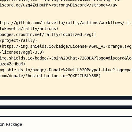
    │   │   ├── introduction.mdx
    │   │   ├── package.json
    │   │   ├── administrators/
    │   │   │   ├── deleting-a-m
    │   │   │   └── editing-a-me
    │   │   ├── contact/
    │   │   │   └── support.mdx
    │   │   ├── contribute/
    │   │   │   ├── documentatio
    │   │   │   ├── donations.md
    │   │   │   ├── introduction
    │   │   │   └── translations
    │   │   ├── guide/
    │   │   │   ├── content-mode
    │   │   │   └── participant-
    │   │   ├── self-hosting/
    │   │   │   ├── configuratio
    │   │   │   ├── control-pane
    │   │   │   ├── introduction
    │   │   │   ├── licensing.md
    │   │   │   ├── managed-host
on Package
    │   │   │   ├── management.m
    │   │   │   ├── migration.md