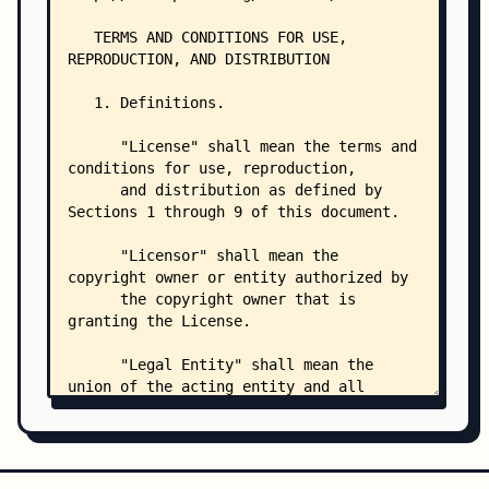
    │   │   ├── data_stores.md
    │   │   ├── embedding_models.md
    │   │   ├── gguf.md
    │   │   ├── library.md
    │   │   ├── model_catalog.md
    │   │   ├── prompt_with_sources.md
    │   │   ├── query.md
    │   │   ├── rag_optimized_models.md
    │   │   ├── release_history.md
    │   │   ├── slim_models.md
    │   │   ├── vector_databases.md
    │   │   └── whisper_cpp.md
    │   ├── contributing/
    │   │   ├── code.md
    │   │   ├── contributing.md
    │   │   └── documentation.md
    │   ├── examples/
    │   │   ├── agents.md
    │   │   ├── datasets.md
    │   │   ├── embedding.md
    │   │   ├── examples.md
    │   │   ├── getting_started.md