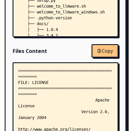
    ├── setup.py
    ├── welcome_to_llmware.sh
    ├── welcome_to_llmware_windows.sh
    ├── .python-version
    ├── docs/
    │   ├── 1.0.4
    │   ├── 3.4.2
    │   ├── _config.yml
    │   ├── Gemfile
Files Content
Copy
    │   ├── index.md
    │   ├── _includes/
    │   │   ├── footer_custom.html
    │   │   └── head_custom.html
    │   ├── community/
    │   │   ├── community.md
    │   │   ├── faq.md
    │   │   ├── join_our_community.md
    │   │   ├── need_help.md
    │   │   └── troubleshooting.md
    │   ├── components/
    │   │   ├── agent_inference_server.md
    │   │   ├── agents.md
    │   │   ├── components.md