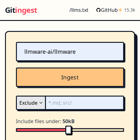
Git
ingest
/llms.txt
GitHub
15.3k
Ingest
Include files under:
50kB