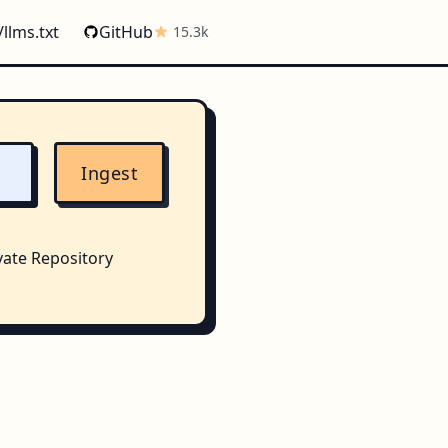
/llms.txt
GitHub
15.3k
Ingest
vate Repository