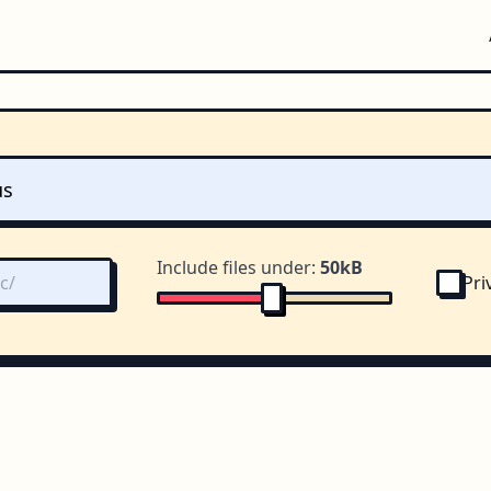
Include files under:
50kB
Pri