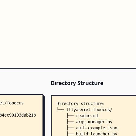
Directory Structure
Directory structure:
└── lllyasviel-fooocus/
    ├── readme.md
    ├── args_manager.py
    ├── auth-example.json
    ├── build_launcher.py