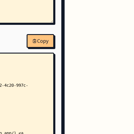
Copy
py
ion.py
t