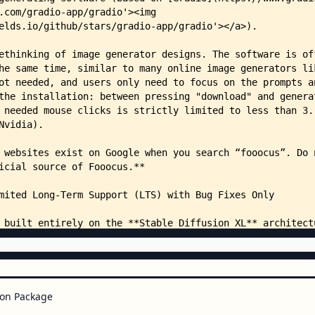
    │   └── style.css
    ├── extras/
    │   ├── censor.py
    │   ├── expansion.py
    │   ├── face_crop.py
    │   ├── inpaint_mask.py
    │   ├── interrogate.py
    │   ├── ip_adapter.py
    │   ├── preprocessors.py
    │   ├── resampler.py
    │   ├── vae_interpose.py
    │   ├── wd14tagger.py
    │   ├── BLIP/
    │   │   ├── configs/
    │   │   │   ├── bert_config.
    │   │   │   ├── caption_coco
    │   │   │   ├── med_config.j
    │   │   │   ├── nlvr.yaml
    │   │   │   ├── nocaps.yaml
    │   │   │   ├── pretrain.yam
    │   │   │   ├── retrieval_co
on Package
    │   │   │   ├── retrieval_fl
    │   │   │   ├── retrieval_ms