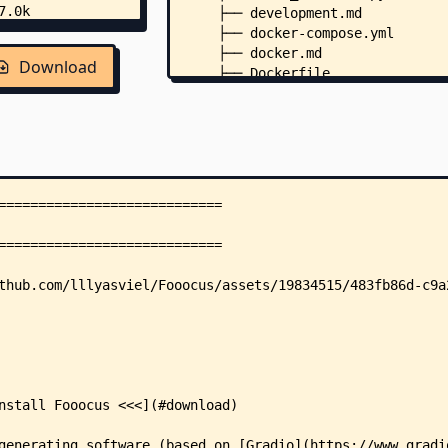
    ├── development.md
    ├── docker-compose.yml
    ├── docker.md
Download
    ├── Dockerfile
    ├── entry_with_update.py
    ├── entrypoint.sh
    ├── environment.yaml
    ├── experiments_expansion.py
    ├── experiments_face.py
    ├── experiments_interrogate.
    ├── experiments_mask_generat
    ├── fooocus_colab.ipynb
    ├── fooocus_version.py
    ├── launch.py
    ├── LICENSE
    ├── requirements_docker.txt
    ├── requirements_versions.tx
    ├── shared.py
    ├── troubleshoot.md
    ├── update_log.md
    ├── .dockerignore
    ├── css/