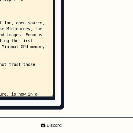
json
.yaml
son
l
co.yaml
Discord
ickr.yaml
rvtt.yaml