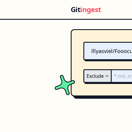
Git
ingest