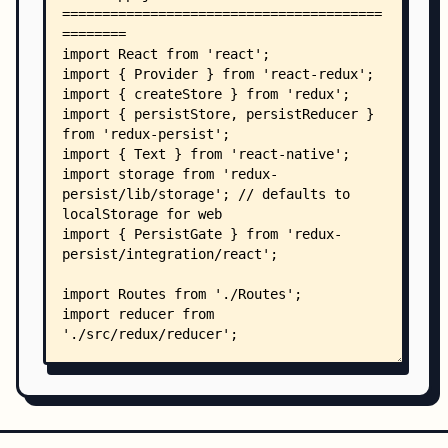
    │   │   ├── proguard-rules.pro
    │   │   └── src/
    │   │       ├── debug/
    │   │       │   └── AndroidManifest.xml
    │   │       └── main/
    │   │           ├── AndroidManifest.xml
    │   │           ├── java/
    │   │           │   └── com/
    │   │           │       └── listen1/
    │   │           │           └── app/
    │   │           │               ├── MainActi
    │   │           │               └── MainAppl
    │   │           └── res/
    │   │               ├── drawable/
    │   │               │   └── ic_launcher_back
    │   │               ├── mipmap-anydpi-v26/
    │   │               │   ├── ic_launcher.xml
    │   │               │   └── ic_launcher_roun
    │   │               └── values/
    │   │                   ├── strings.xml
    │   │                   └── styles.xml
    │   ├── gradle/