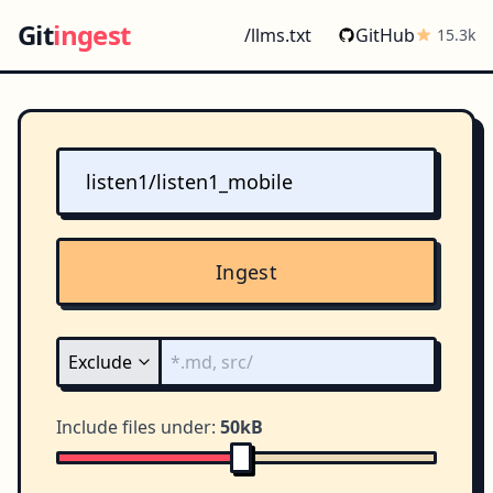
Git
ingest
/llms.txt
GitHub
15.3k
Ingest
Include files under:
50kB