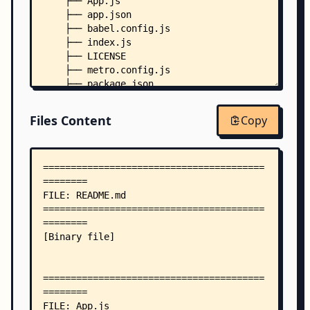
    ├── App.js
    ├── app.json
    ├── babel.config.js
    ├── index.js
    ├── LICENSE
    ├── metro.config.js
    ├── package.json
    ├── Routes.js
    ├── .buckconfig
Files Content
Copy
    ├── .eslintignore
    ├── .eslintrc.js
    ├── .flowconfig
    ├── .prettierrc
    ├── .watchmanconfig
    ├── __tests__/
    │   └── App-test.js
    ├── android/
    │   ├── gradle.properties
    │   ├── gradlew
    │   ├── gradlew.bat
    │   ├── app/
    │   │   ├── BUCK
    │   │   ├── build_defs.bzl