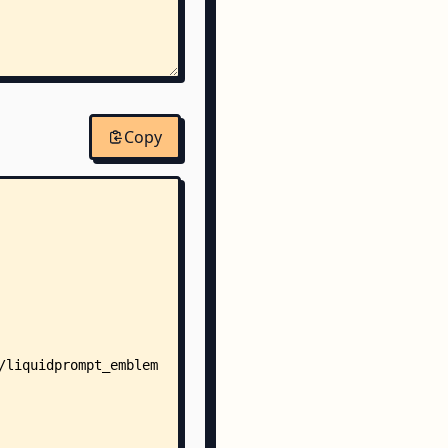
Copy
f
ark.conf
ight.conf
ue.conf
ed.conf