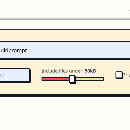
Include files under:
50kB
Pri