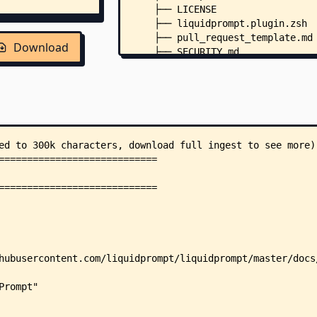
    ├── LICENSE
    ├── liquidprompt.plugin.zsh
    ├── pull_request_template.md
Download
    ├── SECURITY.md
    ├── shellcheck.sh
    ├── tests.sh
    ├── .editorconfig
    ├── .mailmap
    ├── .readthedocs.yml
    ├── contrib/
    │   ├── README.md
    │   ├── presets/
    │   │   ├── more-unicode.con
    │   │   ├── nerd-font.conf
    │   │   └── colors/
    │   │       ├── 256-colors-d
    │   │       ├── 256-colors-l
    │   │       ├── green-not-bl
    │   │       └── yellow-not-r
    │   ├── status-bar/
    │   │   ├── i3-dock.sh
    │   │   ├── lp-status.conf