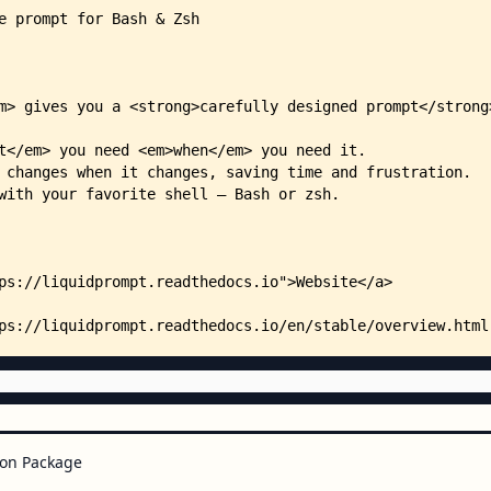
    │   │   └── lp-status.sh
    │   └── tools/
    │       └── vim-hexokinase/
    │           ├── README.md
    │           ├── lpcolorsFg2h
    │           ├── update_termi
    │           └── xtermcolors2
    ├── docs/
    │   ├── README.md
    │   ├── conf.py
    │   ├── docs-lint.sh
    │   ├── functions.rst
    │   ├── index.rst
    │   ├── install.rst
    │   ├── make.bat
    │   ├── Makefile
    │   ├── overview.rst
    │   ├── prompts_comparison.o
    │   ├── release-notes.rst
    │   ├── requirements.txt
    │   ├── spelling_wordlist.tx
on Package
    │   ├── theme.rst
    │   ├── upgrading.rst