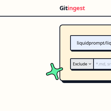
Git
ingest