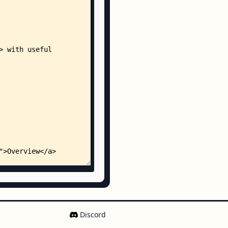
exTable.json
nal_colors.sh
hexTable.json
ds
t
Discord