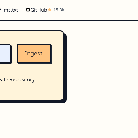
/llms.txt
GitHub
15.3k
Ingest
vate Repository