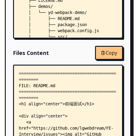
    ├── LICENSE.md
    ├── demos/
    │   └── yd-webpack-demo/
    │       ├── README.md
    │       ├── package.json
    │       ├── webpack.config.js
    │       └── src/
    │           ├── back.js
    │           ├── index.js
Files Content
Copy
    │           ├── assets/
    │           │   └── index.html
    │           ├── demo01/
    │           │   └── data.mjs
    │           ├── demo02/
    │           │   └── data.js
    │           ├── demo03/
    │           │   ├── math.c
    │           │   └── program.wasm
    │           ├── demo04/
    │           │   └── index.js
    │           ├── demo05/
    │           │   └── index.js
    │           └── demo06/