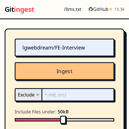
Git
ingest
/llms.txt
GitHub
15.3k
Ingest
Include files under:
50kB