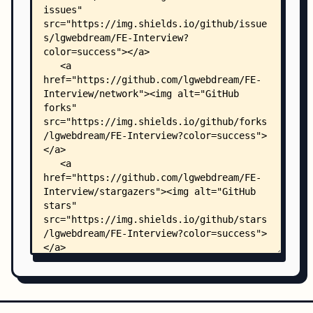
    │               └── index.css
    └── summarry/
        ├── algorithm.md
        ├── css.md
        ├── html.md
        ├── http.md
        ├── node.md
        ├── other.md
        ├── program.md
        ├── react.md
        ├── vue.md
        └── webpack.md