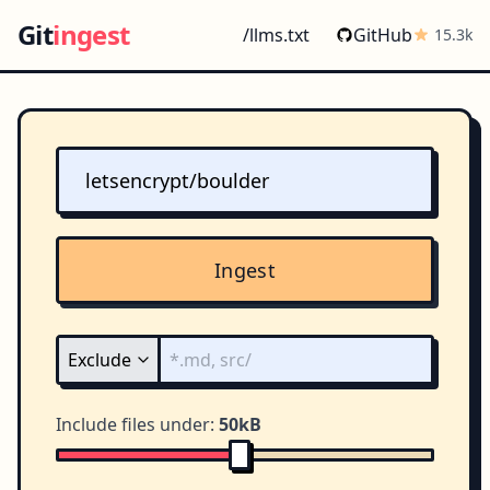
Git
ingest
/llms.txt
GitHub
15.3k
Ingest
Include files under:
50kB