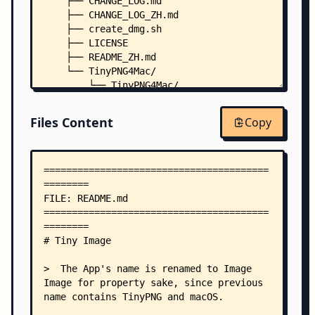
    ├── CHANGE_LOG.md
    ├── CHANGE_LOG_ZH.md
    ├── create_dmg.sh
    ├── LICENSE
    ├── README_ZH.md
    └── TinyPNG4Mac/
        └── TinyPNG4Mac/
            ├── Info.plist
            ├── Localizable.xcstrings
Files Content
Copy
            ├── TinyPNG4Mac.entitlements
            ├── TinyPNG4MacApp.swift
            ├── app/
            │   ├── AppConfig.swift
            │   └── AppContext.swift
            ├── Assets.xcassets/
            │   ├── Contents.json
            │   ├── AccentColor.colorset/
            │   │   └── Contents.json
            │   ├── AppIcon.appiconset/
            │   │   └── Contents.json
            │   ├── appIcon.imageset/
            │   │   └── Contents.json
            │   ├── mainViewBackground.colorset/