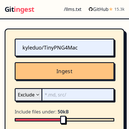
Git
ingest
/llms.txt
GitHub
15.3k
Ingest
Include files under:
50kB