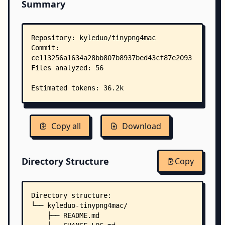
Summary
Copy all
Download
Directory Structure
Copy
Directory structure:
└── kyleduo-tinypng4mac/
    ├── README.md