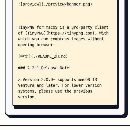
            │   │   └── Contents.json
            │   ├── placeholder.imageset/
            │   │   └── Contents.json
            │   ├── settingViewBackground.colors
            │   │   └── Contents.json
            │   ├── settingViewBackgroundBorder.
            │   │   └── Contents.json
            │   ├── taskPreviewStroke.colorset/
            │   │   └── Contents.json
            │   ├── taskRowBackground.colorset/
            │   │   └── Contents.json
            │   ├── taskRowShadow.colorset/
            │   │   └── Contents.json
            │   ├── taskRowStroke.colorset/
            │   │   └── Contents.json
            │   ├── textBody.colorset/
            │   │   └── Contents.json
            │   ├── textBodyAbout.colorset/
            │   │   └── Contents.json
            │   ├── textCaption.colorset/
            │   │   └── Contents.json
            │   ├── textGreen.colorset/