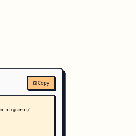
Copy
on_alignment/