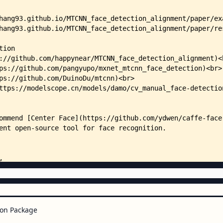
    │       │   ├── generateBoun
    │       │   ├── imglist.txt
    │       │   ├── nms.m
    │       │   ├── pad.m
    │       │   ├── rerec.m
    │       │   └── model/
    │       │       ├── det1.caf
    │       │       ├── det1.pro
    │       │       ├── det2.pro
    │       │       └── det3.pro
    │       └── MTCNNv2/
    │           ├── README.txt
    │           ├── bbreg.m
    │           ├── demo.m
    │           ├── detect_face.
    │           ├── generateBoun
    │           ├── imglist.txt
    │           ├── nms.m
    │           ├── pad.m
    │           ├── rerec.m
    │           └── model/
on Package
    │               ├── det1.caf
    │               ├── det1.pro