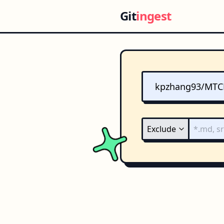
Git
ingest