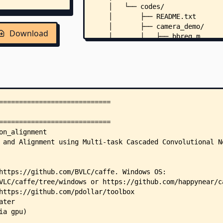
    │   └── codes/
    │       ├── README.txt
    │       ├── camera_demo/
Download
    │       │   ├── bbreg.m
    │       │   ├── calbox.m
    │       │   ├── detect_face.
    │       │   ├── generateBoun
    │       │   ├── nms.m
    │       │   ├── pad.m
    │       │   ├── rerec.m
    │       │   ├── test.fig
    │       │   ├── test.m
    │       │   └── model/
    │       │       ├── det1.caf
    │       │       ├── det1.pro
    │       │       ├── det2.pro
    │       │       ├── det3.pro
    │       │       └── det4.pro
    │       ├── MTCNNv1/
    │       │   ├── bbreg.m
    │       │   ├── demo.m
    │       │   ├── detect_face.