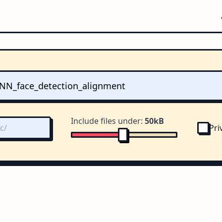
Include files under:
50kB
Pri