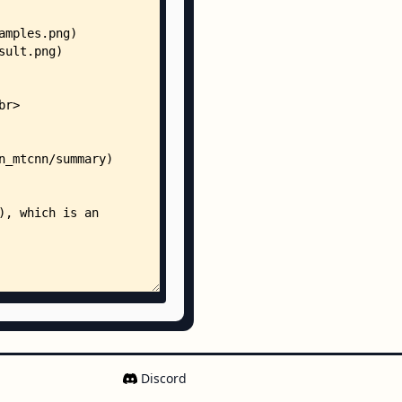
dingBox.m
femodel
totxt
totxt
totxt
m
dingBox.m
Discord
femodel
totxt