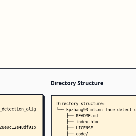
Directory Structure
Directory structure:
└── kpzhang93-mtcnn_face_detecti
    ├── README.md
    ├── index.html
    ├── LICENSE
    ├── code/