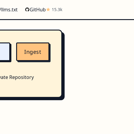
/llms.txt
GitHub
15.3k
Ingest
vate Repository