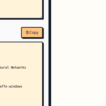
m
dingBox.m
Copy
femodel
totxt
totxt
totxt
totxt
m