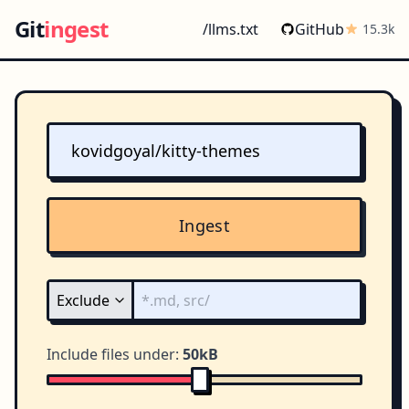
Git
ingest
/llms.txt
GitHub
15.3k
Ingest
Include files under:
50kB