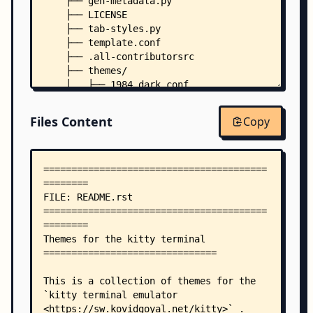
    ├── gen-metadata.py
    ├── LICENSE
    ├── tab-styles.py
    ├── template.conf
    ├── .all-contributorsrc
    ├── themes/
    │   ├── 1984_dark.conf
    │   ├── 1984_light.conf
    │   ├── 1984_orwellian.conf
Files Content
Copy
    │   ├── 3024_Day.conf
    │   ├── 3024_Night.conf
    │   ├── Adapta_Nokto_Maia.conf
    │   ├── AdventureTime.conf
    │   ├── adwaita_dark.conf
    │   ├── adwaita_darker.conf
    │   ├── adwaita_light.conf
    │   ├── Afterglow.conf
    │   ├── Alabaster.conf
    │   ├── Alabaster_Dark.conf
    │   ├── AlienBlood.conf
    │   ├── Alucard.conf
    │   ├── ANSI-87.conf
    │   ├── Apprentice.conf