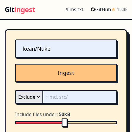
Git
ingest
/llms.txt
GitHub
15.3k
Ingest
Include files under:
50kB