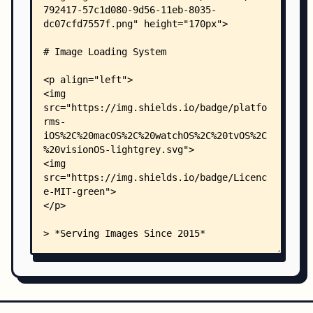
    │   │   │   ├── ImageProcessing/
    │   │   │   │   └── image-processing.md
    │   │   │   └── LoadingData/
    │   │   │       └── loading-data.md
    │   │   ├── Essentials/
    │   │   │   ├── getting-started.md
    │   │   │   ├── swiftui.md
    │   │   │   └── uikit.md
    │   │   ├── Extensions/
    │   │   │   ├── DataLoader-Extension.md
    │   │   │   ├── ImagePipeline-Extension.md
    │   │   │   ├── ImagePipelineCache-Extension
    │   │   │   ├── ImagePipelineConfiguration-E
    │   │   │   ├── ImagePipelineDelegate-Extens
    │   │   │   ├── ImageRequest-Extension.md
    │   │   │   ├── ImageResponse-Extension.md
    │   │   │   └── ImageTask-Extension.md
    │   │   └── Performance/
    │   │       ├── performance-guide.md
    │   │       ├── prefetching.md
    │   │       └── Caching/
    │   │           ├── accessing-caches.md