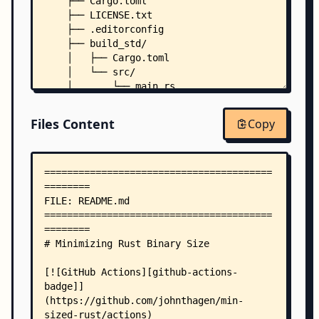
    ├── Cargo.toml
    ├── LICENSE.txt
    ├── .editorconfig
    ├── build_std/
    │   ├── Cargo.toml
    │   └── src/
    │       └── main.rs
    ├── no_main/
    │   ├── nix/
Files Content
Copy
    │   │   ├── Cargo.toml
    │   │   └── src/
    │   │       └── main.rs
    │   └── win/
    │       ├── Cargo.toml
    │       └── src/
    │           └── main.rs
    ├── no_std/
    │   ├── nix/
    │   │   ├── Cargo.toml
    │   │   └── src/
    │   │       └── main.rs
    │   └── win/
    │       ├── Cargo.toml