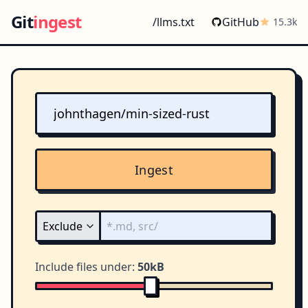
Git
ingest
/llms.txt
GitHub
15.3k
Ingest
Include files under:
50kB