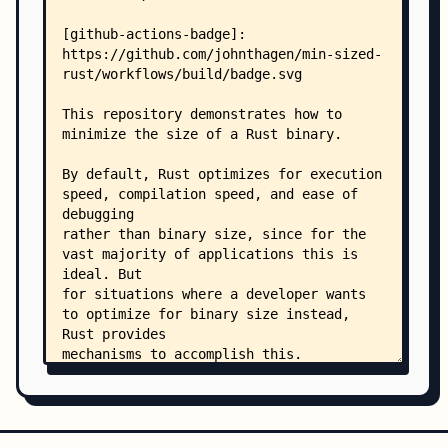
    │       └── src/
    │           └── main.rs
    ├── src/
    │   └── main.rs
    └── .github/
        └── workflows/
            └── build.yml