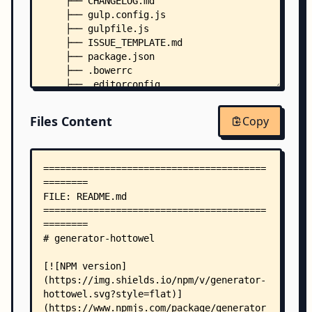
    ├── CHANGELOG.md
    ├── gulp.config.js
    ├── gulpfile.js
    ├── ISSUE_TEMPLATE.md
    ├── package.json
    ├── .bowerrc
    ├── .editorconfig
    ├── .jshintrc
    ├── .travis.yml
Files Content
Copy
    ├── .yo-rc.json
    ├── app/
    │   ├── index.js
    │   └── templates/
    │       ├── _bower.json
    │       ├── _gulp.config.js
    │       ├── _gulpfile.js
    │       ├── _karma.conf.js
    │       ├── _package.json
    │       ├── _protractor.config.js
    │       ├── _README.md
    │       ├── bowerrc
    │       ├── editorconfig
    │       ├── gitignore