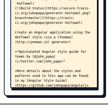
    │       ├── jscsrc
    │       ├── jshintrc
    │       └── src/
    │           ├── client/
    │           │   ├── _index.html
    │           │   ├── _specs.html
    │           │   ├── app/
    │           │   │   ├── app.module.js
    │           │   │   ├── admin/
    │           │   │   │   ├── admin.controller
    │           │   │   │   ├── admin.controller
    │           │   │   │   ├── admin.html
    │           │   │   │   ├── admin.module.js
    │           │   │   │   ├── admin.route.js
    │           │   │   │   └── admin.route.spec
    │           │   │   ├── blocks/
    │           │   │   │   ├── exception/
    │           │   │   │   │   ├── exception-ha
    │           │   │   │   │   ├── exception-ha
    │           │   │   │   │   ├── exception.js
    │           │   │   │   │   └── exception.mo
    │           │   │   │   ├── logger/