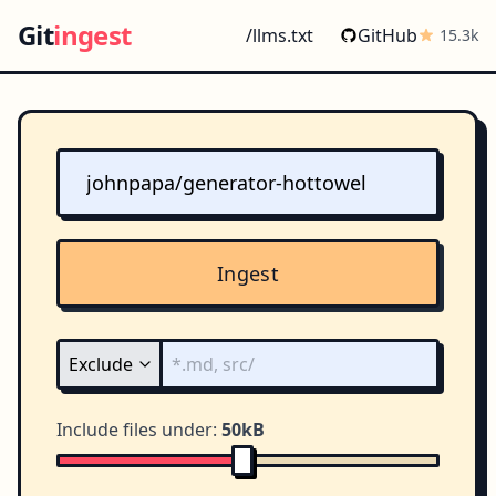
Git
ingest
/llms.txt
GitHub
15.3k
Ingest
Include files under:
50kB