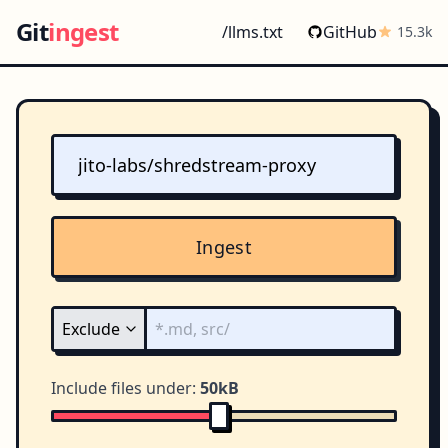
Git
ingest
/llms.txt
GitHub
15.3k
Ingest
Include files under:
50kB