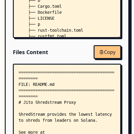
    ├── b
    ├── Cargo.toml
    ├── Dockerfile
    ├── LICENSE
    ├── p
    ├── rust-toolchain.toml
    ├── rustfmt.toml
    ├── .dockerignore
    ├── examples/
Files Content
Copy
    │   ├── README.md
    │   ├── Cargo.toml
    │   └── deshred.rs
    ├── jito_protos/
    │   ├── build.rs
    │   ├── Cargo.toml
    │   └── src/
    │       └── lib.rs
    ├── proxy/
    │   ├── Cargo.toml
    │   └── src/
    │       ├── deshred.rs
    │       ├── forwarder.rs
    │       ├── heartbeat.rs