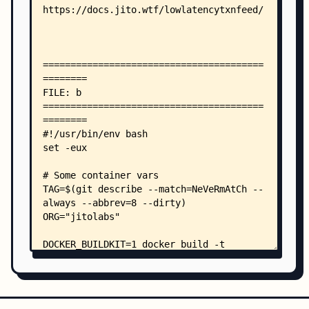
    │       ├── main.rs
    │       ├── multicast_config.rs
    │       ├── server.rs
    │       └── token_authenticator.rs
    ├── scripts/
    │   ├── create_test_listeners.sh
    │   └── get_tvu_port.sh
    └── .github/
        ├── actions/
        │   └── setup-rust/
        │       └── action.yaml
        └── workflows/
            ├── build.yml
            ├── release.yml
            └── test.yml