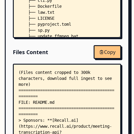
    ├── cli.py
    ├── Dockerfile
    ├── law.txt
    ├── LICENSE
    ├── pyproject.toml
    ├── sp.py
    ├── update_ffmpeg.bat
    ├── .python-version
    ├── docs/
Files Content
Copy
    │   ├── about.md
    │   ├── architecture.md
    │   ├── cli.md
    │   ├── faq.md
    │   ├── googlecloud_tts.md
    │   ├── language.md
    │   ├── README_CN.md
    │   ├── Synchronize.md
    │   ├── webui.md
    │   └── whisper_net_setup.md
    ├── tests/
    │   ├── __init__.py
    │   ├── conftest.py
    │   ├── omnivoice-qwentts.py