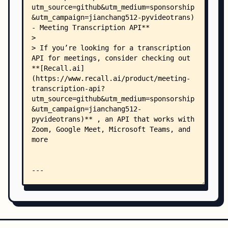
    │   ├── test_actions_split.py
    │   ├── test_base_recogn.py
    │   ├── test_base_trans.py
    │   ├── test_base_tts.py
    │   ├── test_cli.py
    │   ├── test_config_split.py
    │   ├── test_contants.py
    │   ├── test_cuda.py
    │   ├── test_excepts.py
    │   ├── test_help_ffmpeg_split.py
    │   ├── test_help_srt_split.py
    │   ├── test_job_helpers.py
    │   ├── test_main_win_split.py
    │   ├── test_mainwin_actions.py
    │   ├── test_prepare_audio_split.py
    │   ├── test_stt_fun_split.py
    │   ├── test_taskcfg.py
    │   ├── test_trans_split.py
    │   ├── test_translator_split.py
    │   ├── test_ui_en_split.py
    │   └── test_winform_split.py
    ├── videotrans/