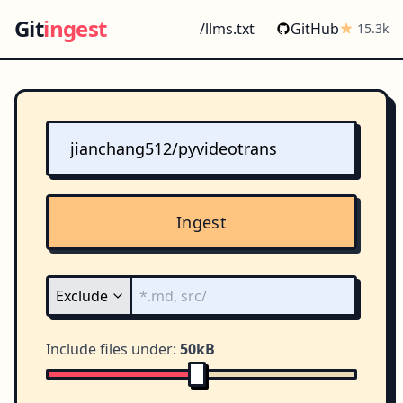
Git
ingest
/llms.txt
GitHub
15.3k
Ingest
Include files under:
50kB