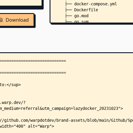
    ├── docker-compose.yml
    ├── Dockerfile
    ├── go.mod
Download
    ├── go.sum
    ├── LICENSE
    ├── main.go
    ├── test.sh
    ├── .dockerignore
    ├── .golangci.yml
    ├── .goreleaser.yml
    ├── config/
    │   └── config.yml
    ├── docs/
    │   ├── Config.md
    │   └── keybindings/
    │       ├── Keybindings_de.m
    │       ├── Keybindings_en.m
    │       ├── Keybindings_es.m
    │       ├── Keybindings_fr.m
    │       ├── Keybindings_nl.m
    │       ├── Keybindings_pl.m
    │       ├── Keybindings_pt.m