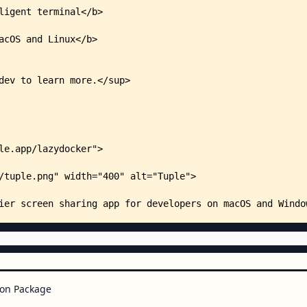
    │       ├── Keybindings_tr.m
    │       └── Keybindings_zh.m
    ├── scripts/
    │   ├── bump_gocui.sh
    │   ├── bump_lazycore.sh
    │   ├── install_update_linux
    │   ├── cheatsheet/
    │   │   └── main.go
    │   └── translations/
    │       └── get_required_tra
    ├── test/
    │   ├── docker-compose.yml
    │   ├── Dockerfile
    │   └── print-random-stuff.s
    ├── .circleci/
    │   ├── config.yml
    │   ├── install_snapcraft.sh
    │   └── update_docs.sh
    ├── .claude/
    │   └── settings.json
    ├── .devcontainer/
on Package
    │   ├── devcontainer.json
    │   └── Dockerfile