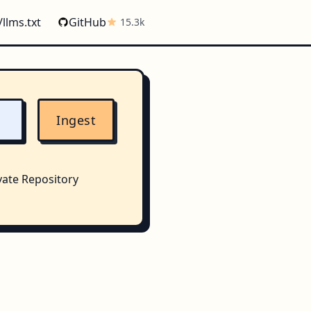
/llms.txt
GitHub
15.3k
Ingest
vate Repository