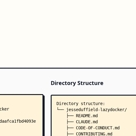
Directory Structure
Directory structure:
└── jesseduffield-lazydocker/
    ├── README.md
    ├── CLAUDE.md
    ├── CODE-OF-CONDUCT.md
    ├── CONTRIBUTING.md