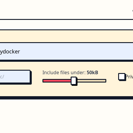
Include files under:
50kB
Pri