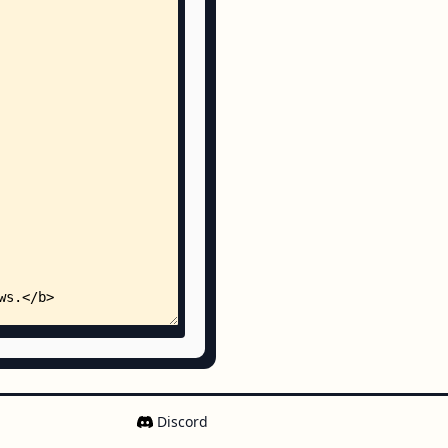
d
d
.sh
nslations.go
h
Discord