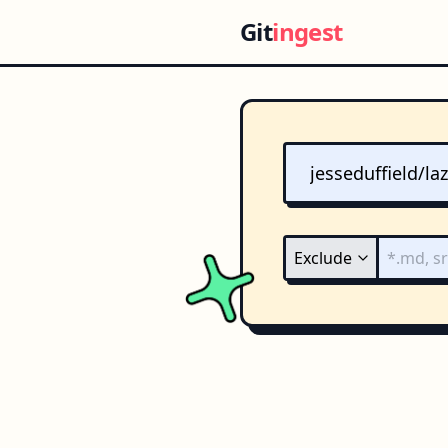
Git
ingest