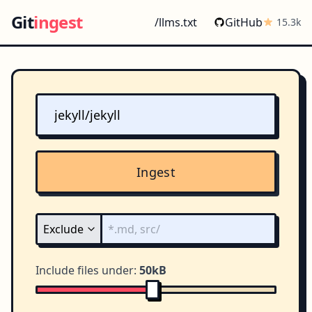
Git
ingest
/llms.txt
GitHub
15.3k
Ingest
Include files under:
50kB