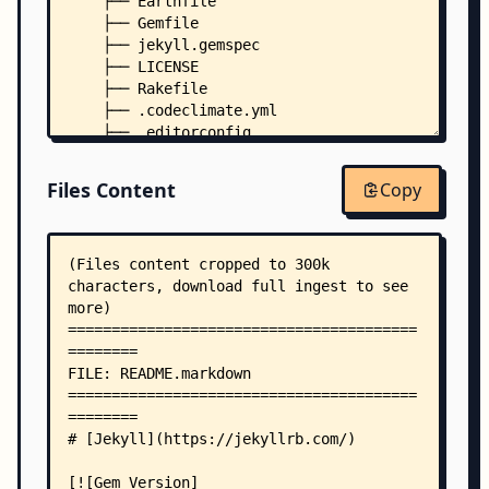
    ├── Earthfile
    ├── Gemfile
    ├── jekyll.gemspec
    ├── LICENSE
    ├── Rakefile
    ├── .codeclimate.yml
    ├── .editorconfig
    ├── .jrubyrc
    ├── .rubocop.yml
Files Content
Copy
    ├── .rubocop_todo.yml
    ├── benchmark/
    │   ├── capture-assign.rb
    │   ├── conditional_liquid.rb
    │   ├── end-with-vs-regexp
    │   ├── file-dir-ensure-trailing-slash
    │   ├── find-filter-vs-where-first-filters.r
    │   ├── flat-map
    │   ├── hash-fetch
    │   ├── jekyll-sanitize-path
    │   ├── local-require
    │   ├── native-vs-pathutil-relative
    │   ├── parse-date
    │   ├── parse-include-tag-params.rb