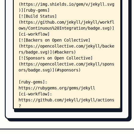
    │   ├── path-manager.rb
    │   ├── proc-call-vs-yield
    │   ├── regexp-vs-include.rb
    │   ├── sanitize-url.rb
    │   ├── schwartzian_transform.rb
    │   ├── sequential-assignment
    │   ├── static-drop-vs-forwarded.rb
    │   ├── string-concat
    │   ├── string-replacement
    │   └── symbol-to-proc
    ├── docs/
    │   ├── readme.md
    │   ├── _config.yml
    │   ├── CNAME
    │   ├── icomoon-selection.json
    │   ├── latest_version.txt
    │   ├── _data/
    │   │   ├── docs_nav.yml
    │   │   ├── jekyll_filters.yml
    │   │   ├── jekyll_variables.yml
    │   │   ├── jekyllconf-talks.yml
    │   │   ├── permalinks.yml