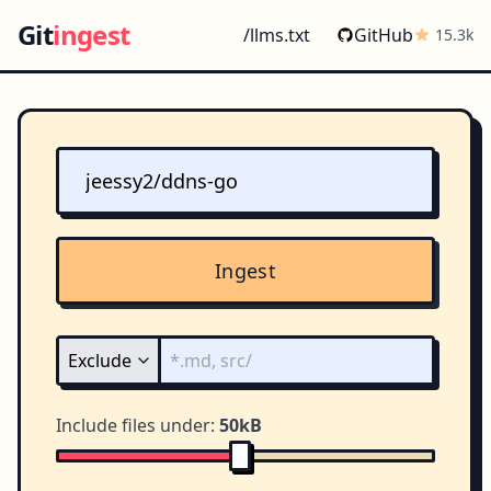
Git
ingest
/llms.txt
GitHub
15.3k
Ingest
Include files under:
50kB