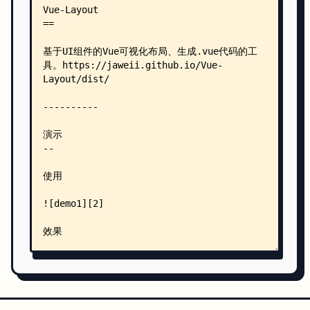
    │   │           ├── atelier-cave-dark.css
    │   │           ├── atelier-cave-light.css
    │   │           ├── atelier-dune-dark.css
    │   │           ├── atelier-dune-light.css
    │   │           ├── atelier-estuary-dark.css
    │   │           ├── atelier-estuary-light.cs
    │   │           ├── atelier-forest-dark.css
    │   │           ├── atelier-forest-light.css
    │   │           ├── atelier-heath-dark.css
    │   │           ├── atelier-heath-light.css
    │   │           ├── atelier-lakeside-dark.cs
    │   │           ├── atelier-lakeside-light.c
    │   │           ├── atelier-plateau-dark.css
    │   │           ├── atelier-plateau-light.cs
    │   │           ├── atelier-savanna-dark.css
    │   │           ├── atelier-savanna-light.cs
    │   │           ├── atelier-seaside-dark.css
    │   │           ├── atelier-seaside-light.cs
    │   │           ├── atelier-sulphurpool-dark
    │   │           ├── atelier-sulphurpool-ligh
    │   │           ├── atom-one-dark.css
    │   │           ├── atom-one-light.css