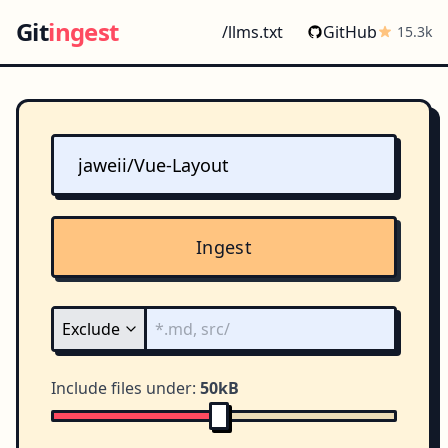
Git
ingest
/llms.txt
GitHub
15.3k
Ingest
Include files under:
50kB