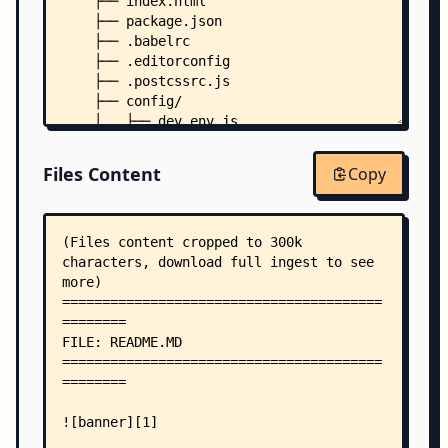
    ├── index.html
    ├── package.json
    ├── .babelrc
    ├── .editorconfig
    ├── .postcssrc.js
    ├── config/
    │   ├── dev.env.js
    │   ├── index.js
    │   ├── prod.env.js
Files Content
Copy
    │   └── test.env.js
    ├── src/
    │   ├── App.vue
    │   ├── main.js
    │   ├── assets/
    │   │   └── css/
    │   │       ├── global.css
    │   │       ├── theme-dark.css
    │   │       └── highlight/
    │   │           ├── agate.css
    │   │           ├── androidstudio.css
    │   │           ├── arduino-light.css
    │   │           ├── arta.css
    │   │           ├── ascetic.css