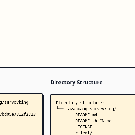
Directory Structure
Directory structure:
└── javahuang-surveyking/
    ├── README.md
    ├── README.zh-CN.md
    ├── LICENSE
    ├── client/