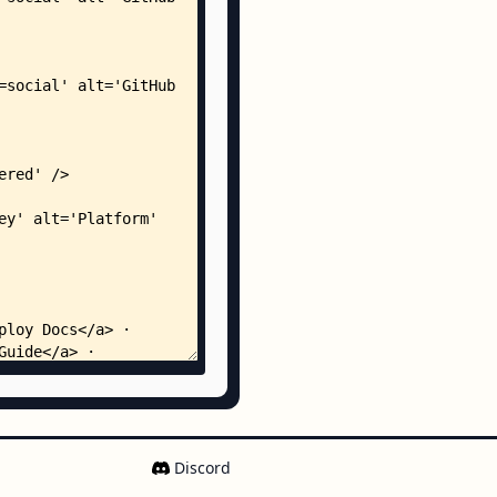
        │   ├── ConversationRequest.java
        │   ├── ConversationResponse.java
        │   ├── EventTypeEnum.java
        │   ├── ModelType.java
        │   └── StreamResponseEvent.java
        └── service/
            ├── AiChatService.java
            ├── ChatService.java
            ├── ConversationCacheService.java
            └── impl/
                ├── ChatServiceImpl.java
                └── SiliconflowChatServiceImpl.java
s/
pt/
siliconflow.md
Discord
surveyking/