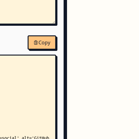
Copy
surveyking/
└── server/
    └── ai/
        ├── config/
        │   └── AiConfiguration.java
        ├── controller/
        │   └── ChatController.java
        ├── domain/
        │   ├── AiMessage.java
        │   ├── ChatRequest.java