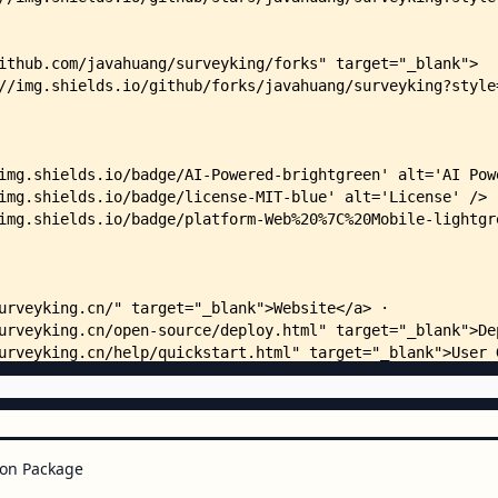
    │   │           │           
    │   │           │           
    │   │           │           
    │   │           │           
    │   │           │           
    │   │           │           
    │   │           │           
    │   │           │           
    │   │           │           
    │   │           │           
    │   │           │           
    │   │           │           
    │   │           └── resource
    │   │               └── prom
    │   │                   └── 
    │   ├── api/
    │   │   ├── Dockerfile
    │   │   ├── pom.xml
    │   │   └── src/
    │   │       └── main/
    │   │           ├── java/
on Package
    │   │           │   └── cn/
    │   │           │       └── 