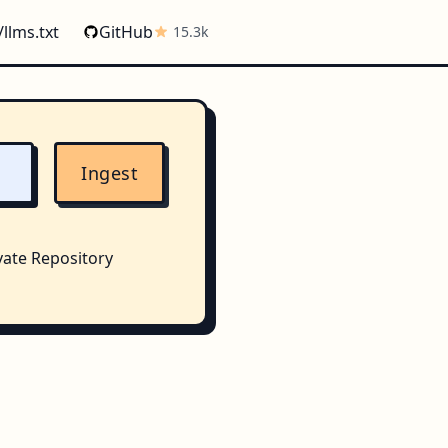
/llms.txt
GitHub
15.3k
Ingest
vate Repository