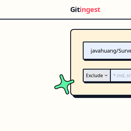
Git
ingest