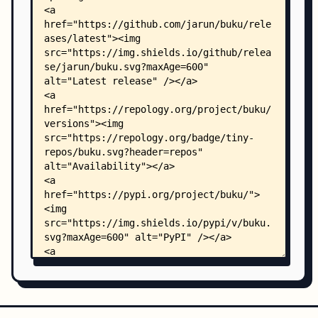
    │   ├── __init__.py
    │   ├── __main__.py
    │   ├── api.py
    │   ├── bookmarklet.js
    │   ├── filters.py
    │   ├── forms.py
    │   ├── requirements.txt
    │   ├── response.py
    │   ├── server.py
    │   ├── util.py
    │   ├── views.py
    │   ├── apidocs/
    │   │   ├── template.yml
    │   │   ├── bookmark/
    │   │   │   ├── delete.yml
    │   │   │   ├── get.yml
    │   │   │   └── put.yml
    │   │   ├── bookmark_range/
    │   │   │   ├── delete.yml
    │   │   │   ├── get.yml
    │   │   │   └── put.yml
    │   │   ├── bookmark_refresh/