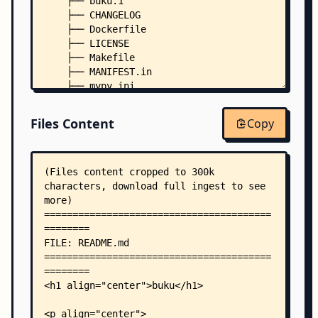
    ├── buku.1
    ├── CHANGELOG
    ├── Dockerfile
    ├── LICENSE
    ├── Makefile
    ├── MANIFEST.in
    ├── mypy.ini
    ├── packagecore.yaml
    ├── pyproject.toml
Files Content
Copy
    ├── requirements.txt
    ├── tox.bat
    ├── tox.ini
    ├── .pre-commit-config.yaml
    ├── .readthedocs.yaml
    ├── auto-completion/
    │   ├── bash/
    │   │   └── buku-completion.bash
    │   ├── fish/
    │   │   └── buku.fish
    │   └── zsh/
    │       └── _buku
    ├── bukuserver/
    │   ├── README.md