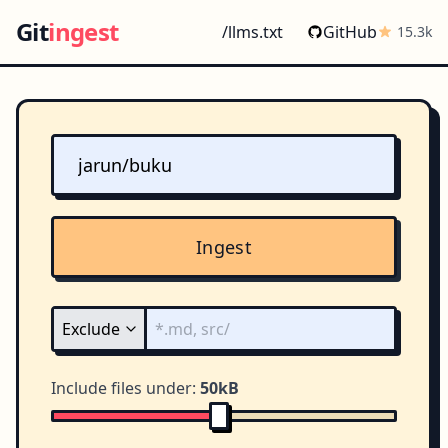
Git
ingest
/llms.txt
GitHub
15.3k
Ingest
Include files under:
50kB