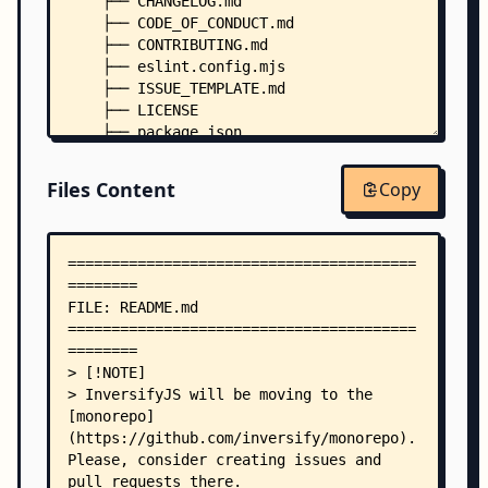
    ├── CHANGELOG.md
    ├── CODE_OF_CONDUCT.md
    ├── CONTRIBUTING.md
    ├── eslint.config.mjs
    ├── ISSUE_TEMPLATE.md
    ├── LICENSE
    ├── package.json
    ├── prettier.config.mjs
    ├── PULL_REQUEST_TEMPLATE.md
Files Content
Copy
    ├── renovate.json
    ├── rollup.config.mjs
    ├── tsconfig.base.cjs.json
    ├── tsconfig.base.esm.json
    ├── tsconfig.base.json
    ├── tsconfig.cjs.json
    ├── tsconfig.esm.json
    ├── tsconfig.json
    ├── .npmignore
    ├── scripts/
    │   ├── writeCommonJsPackageJson.mjs
    │   └── writeEsmPackageJson.mjs
    ├── src/
    │   ├── index.ts