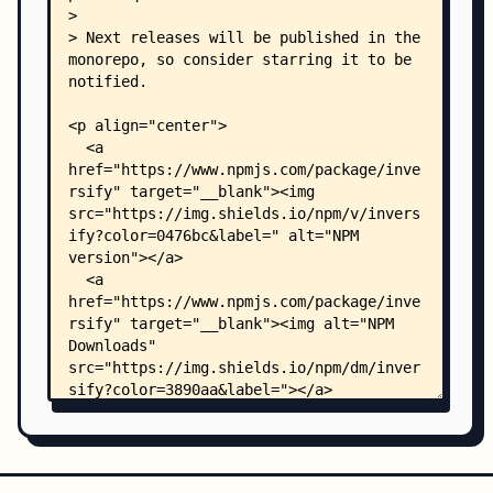
    │   └── test/
    │       ├── annotation/
    │       │   ├── inject.test.ts
    │       │   ├── injectable.test.ts
    │       │   ├── multi_inject.test.ts
    │       │   ├── named.test.ts
    │       │   ├── optional.test.ts
    │       │   └── post_construct.test.ts
    │       ├── bugs/
    │       │   ├── bugs.test.ts
    │       │   ├── issue_1190.test.ts
    │       │   ├── issue_1297.test.ts
    │       │   ├── issue_1416.test.ts
    │       │   ├── issue_1515.test.ts
    │       │   ├── issue_1518.test.ts
    │       │   ├── issue_1564.test.ts
    │       │   ├── issue_543.test.ts
    │       │   ├── issue_549.test.ts
    │       │   ├── issue_706.test.ts
    │       │   └── issue_928.test.ts
    │       ├── container/
    │       │   ├── container.test.ts