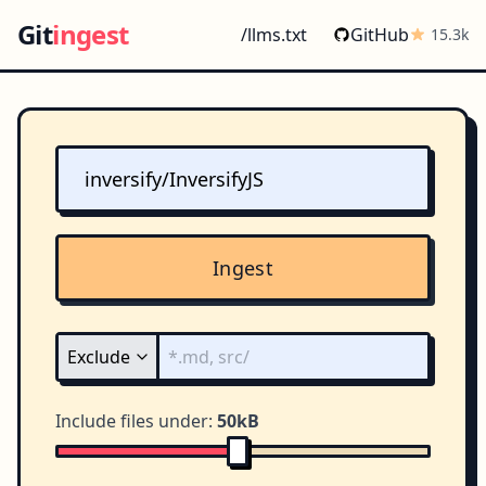
Git
ingest
/llms.txt
GitHub
15.3k
Ingest
Include files under:
50kB