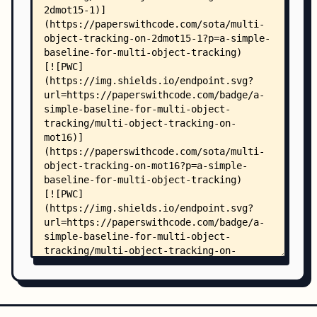
        ├── gen_data_path.py
        ├── gen_labels_15.py
        ├── gen_labels_16.py
        ├── gen_labels_20.py
        ├── gen_labels_crowd_det.py
        ├── gen_labels_crowd_id.py
        ├── test_det.py
        ├── test_emb.py
        ├── track.py
        ├── track_half.py
        ├── train.py
        ├── data/
        │   ├── citypersons.val
        │   └── mot17.emb
        └── lib/
            ├── logger.py
            ├── opts.py
            ├── cfg/
            │   ├── crowdhuman.json
            │   ├── data.json
            │   ├── data_all.json
            │   ├── data_half.json