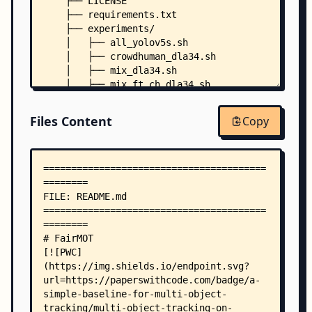
    ├── LICENSE
    ├── requirements.txt
    ├── experiments/
    │   ├── all_yolov5s.sh
    │   ├── crowdhuman_dla34.sh
    │   ├── mix_dla34.sh
    │   ├── mix_ft_ch_dla34.sh
    │   ├── mix_mot17_half_dla34.sh
    │   ├── mix_mot17_half_hrnet18.sh
Files Content
Copy
    │   ├── mix_mot17_half_res34.sh
    │   ├── mix_mot17_half_res34fpn.sh
    │   ├── mix_mot17_half_res50.sh
    │   ├── mix_mot17_half_yolov5s.sh
    │   ├── mot15_ft_mix_dla34.sh
    │   ├── mot17_dla34.sh
    │   ├── mot17_half_dla34.sh
    │   ├── mot17_half_yolov5s.sh
    │   └── mot20_ft_mix_dla34.sh
    └── src/
        ├── _init_paths.py
        ├── demo.py
        ├── detect.py
        ├── detection_demo.py