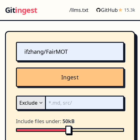
Git
ingest
/llms.txt
GitHub
15.3k
Ingest
Include files under:
50kB