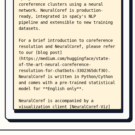
    │       ├── npy_common.h
    │       ├── npy_cpu.h
    │       ├── npy_deprecated_api.h
    │       ├── npy_endian.h
    │       ├── npy_interrupt.h
    │       ├── npy_math.h
    │       ├── npy_no_deprecated_api.h
    │       ├── npy_os.h
    │       ├── numpyconfig.h
    │       ├── old_defines.h
    │       ├── oldnumeric.h
    │       ├── ufunc_api.txt
    │       ├── ufuncobject.h
    │       └── utils.h
    ├── neuralcoref/
    │   ├── __init__.pxd
    │   ├── __init__.py
    │   ├── file_utils.py
    │   ├── neuralcoref.pxd
    │   ├── neuralcoref.pyx
    │   ├── tests/
    │   │   ├── __init__.py