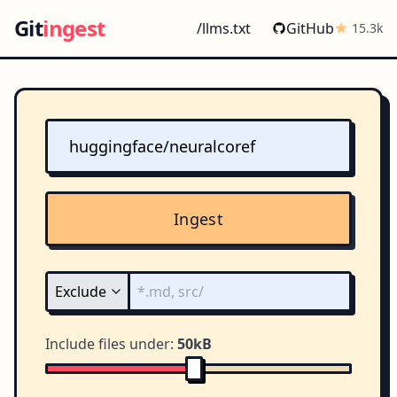
Git
ingest
/llms.txt
GitHub
15.3k
Ingest
Include files under:
50kB