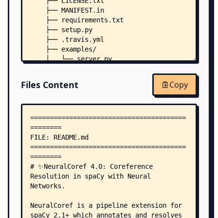
    ├── LICENSE.txt
    ├── MANIFEST.in
    ├── requirements.txt
    ├── setup.py
    ├── .travis.yml
    ├── examples/
    │   └── server.py
    ├── include/
    │   ├── msvc9/
Files Content
Copy
    │   │   └── stdint.h
    │   ├── murmurhash/
    │   │   ├── MurmurHash2.h
    │   │   └── MurmurHash3.h
    │   └── numpy/
    │       ├── __ufunc_api.h
    │       ├── _neighborhood_iterator_imp.h
    │       ├── _numpyconfig.h
    │       ├── arrayobject.h
    │       ├── arrayscalars.h
    │       ├── halffloat.h
    │       ├── ndarrayobject.h
    │       ├── noprefix.h
    │       ├── npy_3kcompat.h