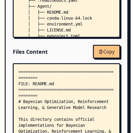
    ├── .readthedocs.yaml
    ├── Agent/
    │   ├── README.md
    │   ├── conda-linux-64.lock
    │   ├── environment.yml
    │   ├── LICENSE.md
    │   ├── pyproject.toml
    │   ├── virtual-packages.yml
    │   ├── .env.example
Files Content
Copy
    │   ├── .pre-commit-config.yaml
    │   ├── .project-root
    │   ├── configs/
    │   │   ├── __init__.py
    │   │   ├── default_notebooks.yaml
    │   │   ├── default_sa_eval.yaml
    │   │   ├── default_sa_train_rlft.yaml
    │   │   ├── default_sa_train_sft.yaml
    │   │   ├── agent/
    │   │   │   ├── default.yaml
    │   │   │   ├── train.yaml
    │   │   │   ├── commands/
    │   │   │   │   └── default.yaml
    │   │   │   ├── memory/