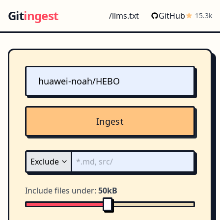
Git
ingest
/llms.txt
GitHub
15.3k
Ingest
Include files under:
50kB