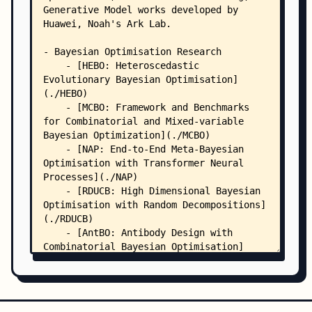
    │   │   │   │   └── default.yaml
    │   │   │   └── prompt_builder/
    │   │   │       └── default.yaml
    │   │   ├── extras/
    │   │   │   └── default.yaml
    │   │   ├── hydra/
    │   │   │   ├── default.yaml
    │   │   │   ├── parallel.yaml
    │   │   │   └── .gitkeep
    │   │   ├── llm/
    │   │   │   ├── distributed_hf.yaml
    │   │   │   ├── fschat.yaml
    │   │   │   ├── hf.yaml
    │   │   │   ├── human.yaml
    │   │   │   ├── openai.yaml
    │   │   │   ├── random.yaml
    │   │   │   ├── fschat/
    │   │   │   │   ├── deepseek-6.7b.yaml
    │   │   │   │   ├── llama-13b.yaml
    │   │   │   │   ├── llama-70b.yaml
    │   │   │   │   ├── mistral-7b.yaml
    │   │   │   │   ├── mixstral.yaml